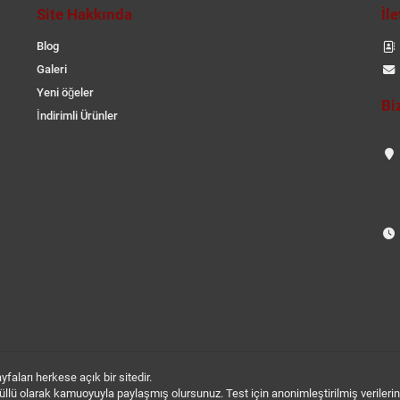
Site Hakkında
İl
Blog
Galeri
Yeni öğeler
Bi
İndirimli Ürünler
aları herkese açık bir sitedir.
 gönüllü olarak kamuoyuyla paylaşmış olursunuz. Test için anonimleştirilmiş verileri