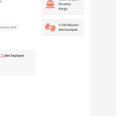
um
Ücretsiz
Kargo
%100 Müşteri
stesine ekle
Memnuniyeti
 TL
'den başlayan