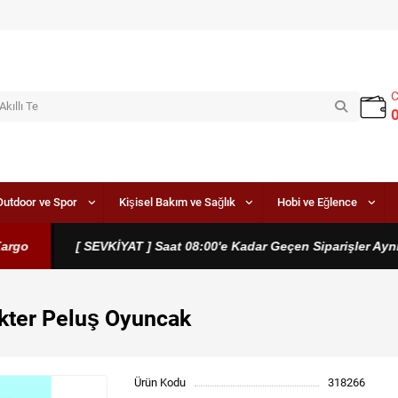
Outdoor ve Spor
Kişisel Bakım ve Sağlık
Hobi ve Eğlence
go
[ SEVKİYAT ] Saat 08:00'e Kadar Geçen Siparişler Aynı G
kter Peluş Oyuncak
Ürün Kodu
318266