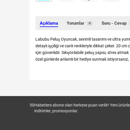
Açıklama
Yorumlar
Soru - Cevap
0
Labubu Peluş Oyuncak, sevimli tasarımı ve ultra yumuş
detaylı işçiliği ve canlı renkleriyle dikkat çeker. 20 
için güvenlidir. Sıkıştırılabilir peluş yapısı, stres at
özel günlerde anlamlı bir hediye sunmak istiyorsanız, b
50
Haberlere abone olan herkese puan verilir! Yeni ürünler
indirimler, promosyonlar.