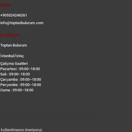
etişim
+905524246261
info@toptanbulurum.com
ze Ulaşın
Toptan Bulurum
İstanbul/İstoç
Çalışma Saatleri
Pazartesi : 09:00–18:00
Salı : 09:00–18:00
Çarşamba : 09:00–18:00
Perşembe : 09:00–18:00
Cuma : 09:00–18:00
n kullanılmasını öneriyoruz.