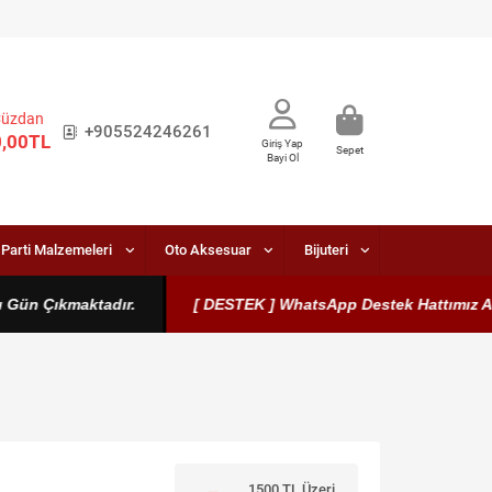
Cüzdan
+905524246261
0,00TL
Giriş Yap
Sepet
Bayi Ol
Parti Malzemeleri
Oto Aksesuar
Bijuteri
ün Çıkmaktadır.
[ DESTEK ] WhatsApp Destek Hattımız Aktiftir
1500 TL Üzeri