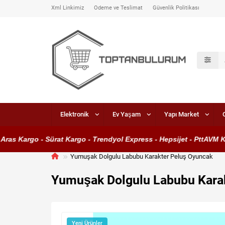
Xml Linkimiz
Ödeme ve Teslimat
Güvenlik Politikası
Elektronik
Ev Yaşam
Yapı Market
s Kargo - Sürat Kargo - Trendyol Express - Hepsijet - PttAVM Kar
Yumuşak Dolgulu Labubu Karakter Peluş Oyuncak
Yumuşak Dolgulu Labubu Kara
Yeni Ürünler