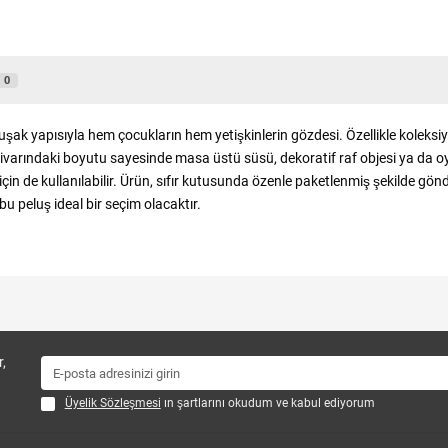
0
ak yapısıyla hem çocukların hem yetişkinlerin gözdesi. Özellikle koleksiyon
cm civarındaki boyutu sayesinde masa üstü süsü, dekoratif raf objesi ya da oy
mak için de kullanılabilir. Ürün, sıfır kutusunda özenle paketlenmiş şekilde g
u peluş ideal bir seçim olacaktır.
,
Üyelik Sözleşmesi
ın şartlarını okudum ve kabul ediyorum