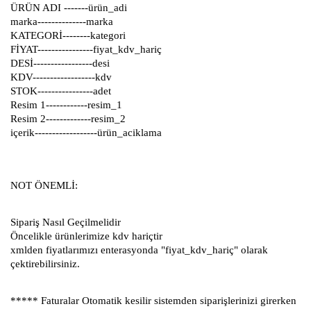
ÜRÜN ADI -------ürün_adi
marka--------------marka
KATEGORİ--------kategori
FİYAT----------------fiyat_kdv_hariç
DESİ-----------------desi
KDV------------------kdv
STOK----------------adet
Resim 1------------resim_1
Resim 2-------------resim_2
içerik------------------ürün_aciklama
NOT ÖNEMLİ:
Sipariş Nasıl Geçilmelidir
Öncelikle ürünlerimize kdv hariçtir
xmlden fiyatlarımızı enterasyonda "fiyat_kdv_hariç" olarak
çektirebilirsiniz.
***** Faturalar Otomatik kesilir sistemden siparişlerinizi girerken