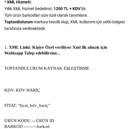
*
XML Hizmeti:
Yıllık XML hizmet bedelimiz:
1200 TL + KDV
’dir.
Tüm ürün barkodları size özel olarak tanımlanır.
ToptanBulurum
markası tescilli olup, XML kullanımı için yetki belgesi
tarafınıza verilmektedir.
1.
XML Linki: Kişiye Özel veriliyor Xml ilk almak için
Wahtsapp Talep edebilirsinz...
TOPTANBULURUM KAYNAK EŞLEŞTİRME
KDV: KDV HARİÇ
FİYAT: "fiyat_kdv_hariç"
ÜRÜN KODU ---ÜRÜN ID
BARKOD ---------barkod