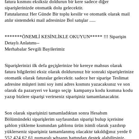
fatura kısmını eksiksiz doldurun bir kere sadece diğer
siparişlerinizde otomatik dolu gelecektir.
Fatutalarınız Her Günde Bir toplu kesilir ve otomatik olarak mail
atılır sistemdeki mail adresinize Bol satışlar .....
*******ÖNEMLİ KESİNLİKLE OKUYUN***** !!! Siparişin
Detaylı Anlatımı--
Merhabalar Sevgili Bayilerimiz
Siparişlerinizi ilk defa geçişlerinize bir kereye mahsus olarak
fatura bilgilerini eksiz olarak doldurunuz bir sonraki siparişlerinize
otomatik olarak faturalar gelecektir. sadece her siparişe Teslimat
adresine müşteri ismi soy ismi adres kısmını yazacaksınız ve son
olarak da pazaryeri ve kargo seçip kampanya kodu kısmına kodu
yazıp bizlere siparişi verirseniz siparişiniz tamamlanacaktır.
Son olarak siparişinizi tamamladıktan sonra Hesabım
Bölümündeki siparişlerim sayfasından siparişi bulup içerisine
şablon yükleme kısmından şablonu ürün isimli olarak yazdırıp
yüklerseniz siparişiniz tamamlanmış olacaktır takıldığınız yerde 0
552 424 62 61 numaralı whsapp hattından destek alabilirsiniz.