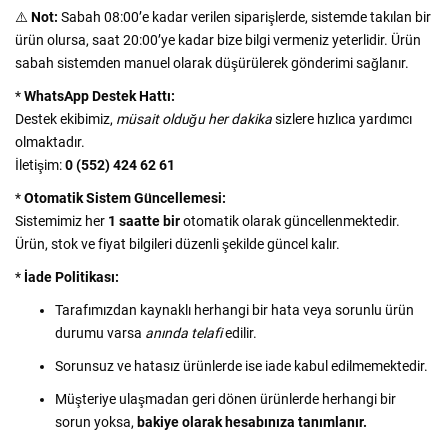
⚠️
Not:
Sabah 08:00’e kadar verilen siparişlerde, sistemde takılan bir
ürün olursa, saat 20:00’ye kadar bize bilgi vermeniz yeterlidir. Ürün
sabah sistemden manuel olarak düşürülerek gönderimi sağlanır.
*
WhatsApp Destek Hattı:
Destek ekibimiz,
müsait olduğu her dakika
sizlere hızlıca yardımcı
olmaktadır.
İletişim:
0 (552) 424 62 61
*
Otomatik Sistem Güncellemesi:
Sistemimiz her
1 saatte bir
otomatik olarak güncellenmektedir.
Ürün, stok ve fiyat bilgileri düzenli şekilde güncel kalır.
*
İade Politikası:
Tarafımızdan kaynaklı herhangi bir hata veya sorunlu ürün
durumu varsa
anında telafi
edilir.
Sorunsuz ve hatasız ürünlerde ise iade kabul edilmemektedir.
Müşteriye ulaşmadan geri dönen ürünlerde herhangi bir
sorun yoksa,
bakiye olarak hesabınıza tanımlanır.