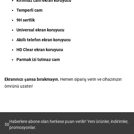
Kırılmaz cam ekran koruyucu
Temperli cam
9H sertlik
Universal ekran koruyucu
Akıllı telefon ekran koruyucu
HD Clear ekran koruyucu
Parmak izi tutmaz cam
Ekranınızı şansa bırakmayın.
Hemen sipariş verin ve cihazınızın
ömrünü uzatın!
Haberlere abone olan herkese puan verilir! Yeni ürünler, indirimler,
50
promosyonlar.