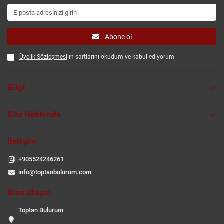
Abone ol
Üyelik Sözleşmesi
ın şartlarını okudum ve kabul ediyorum
Bilgi
Site Hakkında
İletişim
+905524246261
info@toptanbulurum.com
Bize Ulaşın
Toptan Bulurum