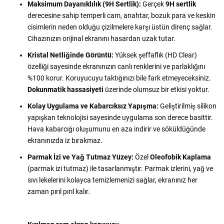
Maksimum Dayanıklılık (9H Sertlik):
Gerçek
9H sertlik
derecesine sahip temperli cam, anahtar, bozuk para ve keskin
cisimlerin neden olduğu çizilmelere karşı üstün direnç sağlar.
Cihazınızın orijinal ekranını hasardan uzak tutar.
Kristal Netliğinde Görüntü:
Yüksek şeffaflık (HD Clear)
özelliği sayesinde ekranınızın canlı renklerini ve parlaklığını
%100 korur. Koruyucuyu taktığınızı bile fark etmeyeceksiniz.
Dokunmatik hassasiyeti
üzerinde olumsuz bir etkisi yoktur.
Kolay Uygulama ve Kabarcıksız Yapışma:
Geliştirilmiş silikon
yapışkan teknolojisi sayesinde uygulama son derece basittir.
Hava kabarcığı oluşumunu en aza indirir ve söküldüğünde
ekranınızda iz bırakmaz.
Parmak İzi ve Yağ Tutmaz Yüzey:
Özel
Oleofobik Kaplama
(parmak izi tutmaz) ile tasarlanmıştır. Parmak izlerini, yağ ve
sıvı lekelerini kolayca temizlemenizi sağlar, ekranınız her
zaman pırıl pırıl kalır.