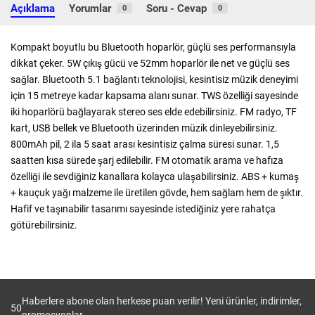
Açıklama
Yorumlar
Soru - Cevap
0
0
Kompakt boyutlu bu Bluetooth hoparlör, güçlü ses performansıyla
dikkat çeker. 5W çıkış gücü ve 52mm hoparlör ile net ve güçlü ses
sağlar. Bluetooth 5.1 bağlantı teknolojisi, kesintisiz müzik deneyimi
için 15 metreye kadar kapsama alanı sunar. TWS özelliği sayesinde
iki hoparlörü bağlayarak stereo ses elde edebilirsiniz. FM radyo, TF
kart, USB bellek ve Bluetooth üzerinden müzik dinleyebilirsiniz.
800mAh pil, 2 ila 5 saat arası kesintisiz çalma süresi sunar. 1,5
saatten kısa sürede şarj edilebilir. FM otomatik arama ve hafıza
özelliği ile sevdiğiniz kanallara kolayca ulaşabilirsiniz. ABS + kumaş
+ kauçuk yağı malzeme ile üretilen gövde, hem sağlam hem de şıktır.
Hafif ve taşınabilir tasarımı sayesinde istediğiniz yere rahatça
götürebilirsiniz.
Haberlere abone olan herkese puan verilir! Yeni ürünler, indirimler,
50