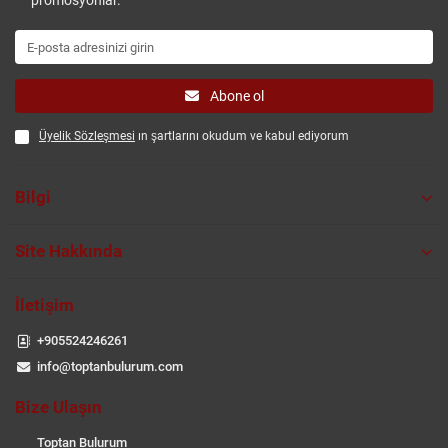
promosyonlar.
Abone ol
Üyelik Sözleşmesi
ın şartlarını okudum ve kabul ediyorum
Bilgi
Site Hakkında
İletişim
+905524246261
info@toptanbulurum.com
Bize Ulaşın
Toptan Bulurum