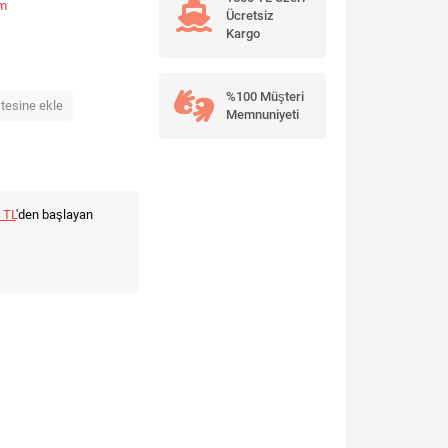
um
Ücretsiz
Kargo
%100 Müşteri
stesine ekle
Memnuniyeti
 TL
'den başlayan