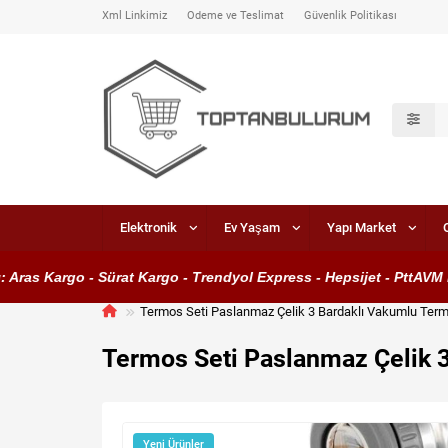
Xml Linkimiz
Ödeme ve Teslimat
Güvenlik Politikası
Elektronik
Ev Yaşam
Yapı Market
ras Kargo - Sürat Kargo - Trendyol Express - Hepsijet - PttAVM K
Termos Seti Paslanmaz Çelik 3 Bardaklı Vakumlu Term
Termos Seti Paslanmaz Çelik 3
Yeni Ürünler