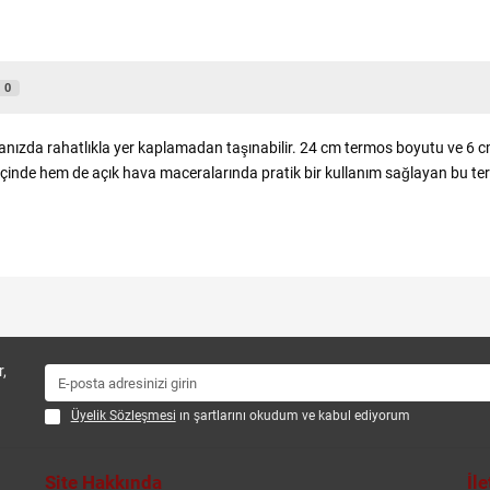
0
tanızda rahatlıkla yer kaplamadan taşınabilir. 24 cm termos boyutu ve 6
 içinde hem de açık hava maceralarında pratik bir kullanım sağlayan bu ter
,
Üyelik Sözleşmesi
ın şartlarını okudum ve kabul ediyorum
Site Hakkında
İl