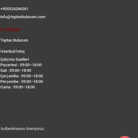
+905524246261
info@toptanbulurum.com
ze Ulaşın
Toptan Bulurum
İstanbul/İstoç
Çalışma Saatleri
Pazartesi : 09:00–18:00
Salı : 09:00–18:00
Çarşamba : 09:00–18:00
Perşembe : 09:00–18:00
Cuma : 09:00–18:00
n kullanılmasını öneriyoruz.