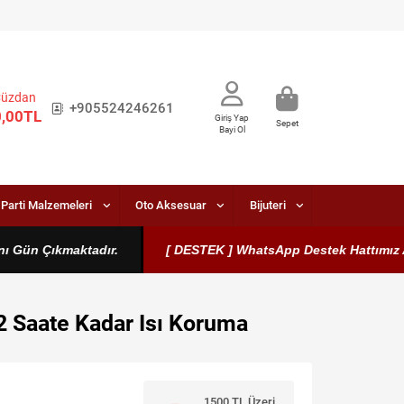
Cüzdan
+905524246261
0,00TL
Giriş Yap
Sepet
Bayi Ol
Parti Malzemeleri
Oto Aksesuar
Bijuteri
 Gün Çıkmaktadır.
[ DESTEK ] WhatsApp Destek Hattımız Aktift
2 Saate Kadar Isı Koruma
1500 TL Üzeri