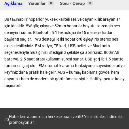
Açıklama
Yorumlar
Soru - Cevap
0
0
Bu taşınabilir hoparlör, yüksek kaliteli ses ve dayanıklılık arayanlar
için idealdir. 5W güç çıkışı ve 52mm hoparlör boyutu ile zengin ses
deneyimi sunar. Bluetooth 5.1 teknolojisi ile 15 metreye kadar
bağlantı sağlar. TWS desteği ile iki hoparlörü eşleştirip stereo ses
elde edebilirsiniz. FM radyo, TF kart, USB bellek ve Bluetooth
seçenekleriyle müziğinizi istediğiniz şekilde çalabilirsiniz. 800mAh
batarya, 2-5 saat arası kullanım süresi sunar. USB şarj ile 1,5 saatte
tamamen şarj olur. FM otomatik arama fonksiyonu sayesinde radyo
keyfiniz daha pratik hale gelir. ABS + kumaş kaplama gövde, hem
dayanıklı hem de modern bir görünüme sahiptir. Hafif yapısı ile kolay
taşınabilir.
Haberlere abone olan herkese puan verilir! Yeni ürünler, indirimler,
50
promosyonlar.