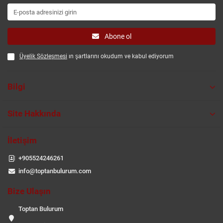
Abone ol
Üyelik Sözleşmesi
ın şartlarını okudum ve kabul ediyorum
Bilgi
Site Hakkında
İletişim
+905524246261
info@toptanbulurum.com
Bize Ulaşın
Toptan Bulurum