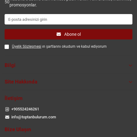
50
promosyonlar.
Abone ol
Üyelik Sözleşmesi
ın şartlarını okudum ve kabul ediyorum
Bilgi
Site Hakkında
İletişim
+905524246261
info@toptanbulurum.com
Bize Ulaşın