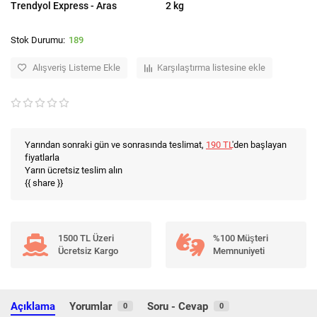
Trendyol Express - Aras
2 kg
189
Alışveriş Listeme Ekle
Karşılaştırma listesine ekle
Yarından sonraki gün ve sonrasında teslimat,
190 TL
'den başlayan
fiyatlarla
Yarın ücretsiz teslim alın
{{ share }}
1500 TL Üzeri
%100 Müşteri
Ücretsiz Kargo
Memnuniyeti
Açıklama
Yorumlar
Soru - Cevap
0
0