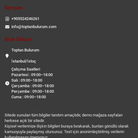
İletişim
+905524246261
info@toptanbulurum.com
Bize Ulaşın
Toptan Bulurum
İstanbul/İstoç
Çalışma Saatleri
Pazartesi : 09:00–18:00
Salı : 09:00–18:00
Çarşamba : 09:00–18:00
Perşembe : 09:00–18:00
Cuma : 09:00–18:00
Sitede sunulan tüm bilgiler tanıtım amaçlıdır, demo mağaza sayfaları
herkese açık bir sitedir.
Kişisel verilerinize ilişkin bilgileri buraya bırakarak, bunları gönüllü olarak
kamuoyuyla paylaşmış olursunuz. Test için anonimleştirilmiş verilerin
kullanılmasını öneriyoruz.