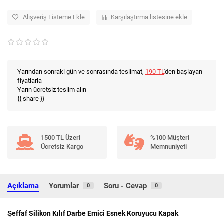
Alışveriş Listeme Ekle
Karşılaştırma listesine ekle
Yarından sonraki gün ve sonrasında teslimat,
190 TL
'den başlayan
fiyatlarla
Yarın ücretsiz teslim alın
{{ share }}
1500 TL Üzeri
%100 Müşteri
Ücretsiz Kargo
Memnuniyeti
Açıklama
Yorumlar
Soru - Cevap
0
0
Şeffaf Silikon Kılıf Darbe Emici Esnek Koruyucu Kapak