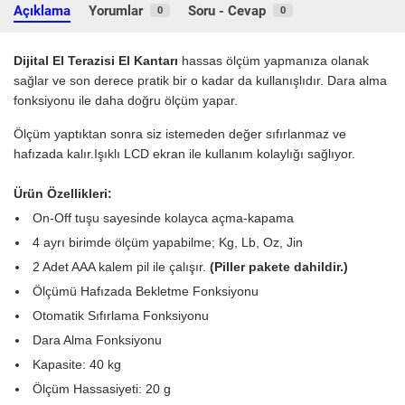
Açıklama
Yorumlar
Soru - Cevap
0
0
Dijital El Terazisi El Kantarı
hassas ölçüm yapmanıza olanak
sağlar ve son derece pratik bir o kadar da kullanışlıdır. Dara alma
fonksiyonu ile daha doğru ölçüm yapar.
Ölçüm yaptıktan sonra siz istemeden değer sıfırlanmaz ve
hafızada kalır.Işıklı LCD ekran ile kullanım kolaylığı sağlıyor.
Ürün Özellikleri:
On-Off tuşu sayesinde kolayca açma-kapama
4 ayrı birimde ölçüm yapabilme; Kg, Lb, Oz, Jin
2 Adet AAA kalem pil ile çalışır.
(Piller pakete dahildir.)
Ölçümü Hafızada Bekletme Fonksiyonu
Otomatik Sıfırlama Fonksiyonu
Dara Alma Fonksiyonu
Kapasite: 40 kg
Ölçüm Hassasiyeti: 20 g