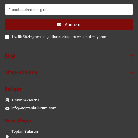
Abone ol
Üyelik Sözleşmesi
ın şartlarını okudum ve kabul ediyorum
Bilgi
Site Hakkında
İletişim
+905524246261
info@toptanbulurum.com
Bize Ulaşın
Toptan Bulurum