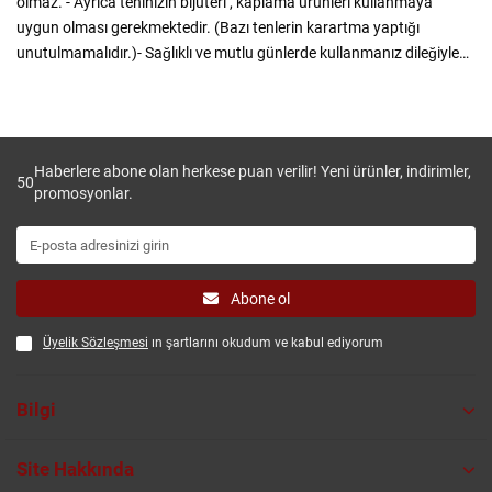
olmaz. - Ayrıca teninizin bijuteri , kaplama ürünleri kullanmaya
uygun olması gerekmektedir. (Bazı tenlerin karartma yaptığı
unutulmamalıdır.)- Sağlıklı ve mutlu günlerde kullanmanız dileğiyle…
Haberlere abone olan herkese puan verilir! Yeni ürünler, indirimler,
50
promosyonlar.
Abone ol
Üyelik Sözleşmesi
ın şartlarını okudum ve kabul ediyorum
Bilgi
Site Hakkında