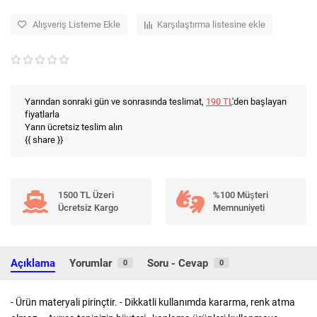
Alışveriş Listeme Ekle
Karşılaştırma listesine ekle
Yarından sonraki gün ve sonrasında teslimat,
190 TL
'den başlayan
fiyatlarla
Yarın ücretsiz teslim alın
{{ share }}
1500 TL Üzeri
%100 Müşteri
Ücretsiz Kargo
Memnuniyeti
Açıklama
Yorumlar
Soru - Cevap
0
0
- Ürün materyali pirinçtir. - Dikkatli kullanımda kararma, renk atma