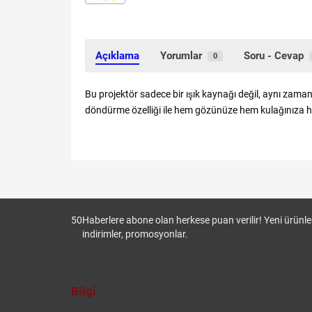
Açıklama
Yorumlar
Soru - Cevap
0
Bu projektör sadece bir ışık kaynağı değil, aynı zaman
döndürme özelliği ile hem gözünüze hem kulağınıza hita
50
Haberlere abone olan herkese puan verilir! Yeni ürünler
indirimler, promosyonlar.
Bilgi