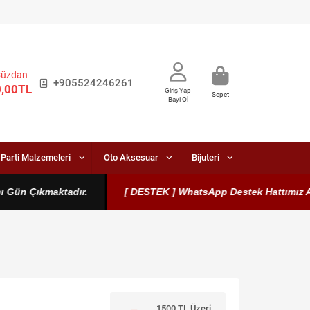
Cüzdan
+905524246261
0,00TL
Giriş Yap
Sepet
Bayi Ol
Parti Malzemeleri
Oto Aksesuar
Bijuteri
ün Çıkmaktadır.
[ DESTEK ] WhatsApp Destek Hattımız Aktifti
1500 TL Üzeri