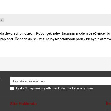
0
da dekoratif bir objedir. Robot şeklindeki tasarımı, modern ve eğlenceli b
p eder. Üç parlaklık seviyesi ile loş bir ortamdan parlak bir aydınlatmaya
,
Üyelik Sözleşmesi
ın şartlarını okudum ve kabul ediyorum
Site Hakkında
İl