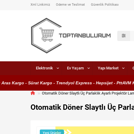
Xml Linkimiz
Ödeme ve Teslimat
Güvenlik Politikası
Elektronik
Ev Yaşam
Yapı Market
as Kargo - Sürat Kargo - Trendyol Express - Hepsijet - PttAVM Kar
Otomatik Döner Slaytlı Üç Parlaklık Ayarlı Projektör L
Otomatik Döner Slaytlı Üç Parl
Yeni Ürünler