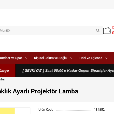
Outdoor ve Spor
Kişisel Bakım ve Sağlık
Hobi ve Eğlence
go
[ SEVKİYAT ] Saat 08:00'e Kadar Geçen Siparişler Aynı G
amba
aklık Ayarlı Projektör Lamba
Ürün Kodu
184852