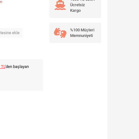
um
Ücretsiz
Kargo
%100 Müşteri
stesine ekle
Memnuniyeti
 TL
'den başlayan