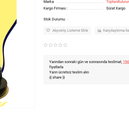
Marka
ToptanBulur
Kargo Firması :
Sürat Kargo
0
Alışveriş Listeme Ekle
Karşılaştırma li
Yarından sonraki gün ve sonrasında teslimat,
190
fiyatlarla
Yarın ücretsiz teslim alın
{{ share }}