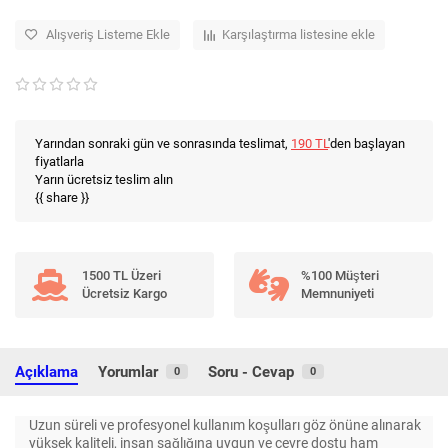
Alışveriş Listeme Ekle
Karşılaştırma listesine ekle
Yarından sonraki gün ve sonrasında teslimat,
190 TL
'den başlayan
fiyatlarla
Yarın ücretsiz teslim alın
{{ share }}
1500 TL Üzeri
%100 Müşteri
Ücretsiz Kargo
Memnuniyeti
Açıklama
Yorumlar
Soru - Cevap
0
0
Uzun süreli ve profesyonel kullanım koşulları göz önüne alınarak
yüksek kaliteli, insan sağlığına uygun ve çevre dostu ham