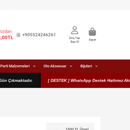
Cüzdan
+905524246261
0,00TL
Giriş Yap
Sepet
Bayi Ol
Parti Malzemeleri
Oto Aksesuar
Bijuteri
 Çıkmaktadır.
[ DESTEK ] WhatsApp Destek Hattımız Aktiftir.
1500 TL Üzeri