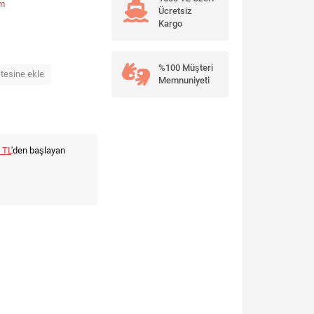
um
Ücretsiz
Kargo
%100 Müşteri
stesine ekle
Memnuniyeti
 TL
'den başlayan