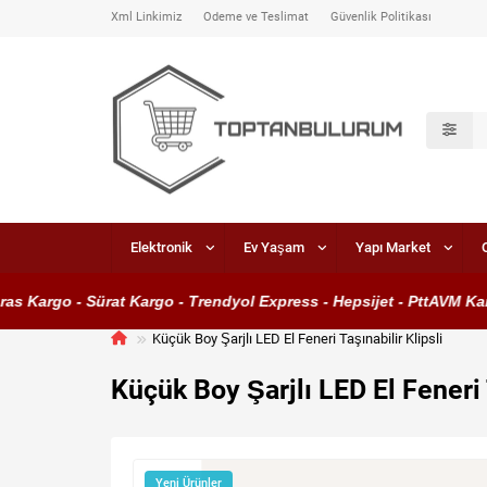
Xml Linkimiz
Ödeme ve Teslimat
Güvenlik Politikası
Elektronik
Ev Yaşam
Yapı Market
 Kargo - Sürat Kargo - Trendyol Express - Hepsijet - PttAVM Kargo
Küçük Boy Şarjlı LED El Feneri Taşınabilir Klipsli
Küçük Boy Şarjlı LED El Feneri T
Yeni Ürünler