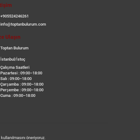
etişim
+905524246261
info@toptanbulurum.com
ze Ulaşın
Toptan Bulurum
İstanbul/İstoç
Çalışma Saatleri
Pazartesi : 09:00–18:00
Salı : 09:00–18:00
Çarşamba : 09:00–18:00
Perşembe : 09:00–18:00
Cuma : 09:00–18:00
n kullanılmasını öneriyoruz.