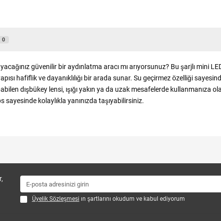
0
cağınız güvenilir bir aydınlatma aracı mı arıyorsunuz? Bu şarjlı mini LED e
pısı hafiflik ve dayanıklılığı bir arada sunar. Su geçirmez özelliği sayesin
apabilen dışbükey lensi, ışığı yakın ya da uzak mesafelerde kullanmanıza ol
klips sayesinde kolaylıkla yanınızda taşıyabilirsiniz.
,
Üyelik Sözleşmesi
ın şartlarını okudum ve kabul ediyorum