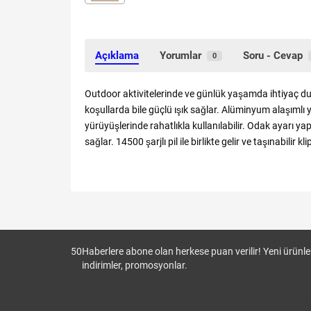
Açıklama
Yorumlar
Soru - Cevap
0
Outdoor aktivitelerinde ve günlük yaşamda ihtiyaç duya
koşullarda bile güçlü ışık sağlar. Alüminyum alaşımlı ya
yürüyüşlerinde rahatlıkla kullanılabilir. Odak ayarı y
sağlar. 14500 şarjlı pil ile birlikte gelir ve taşınabilir 
50
Haberlere abone olan herkese puan verilir! Yeni ürünler
indirimler, promosyonlar.