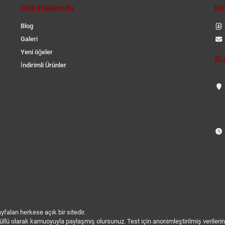
Site Hakkında
İl
Blog
Galeri
Yeni öğeler
Bi
İndirimli Ürünler
aları herkese açık bir sitedir.
 gönüllü olarak kamuoyuyla paylaşmış olursunuz. Test için anonimleştirilmiş verileri