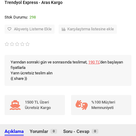
Trendyol Express - Aras Kargo
298
Alışveriş Listeme Ekle
Karşılaştırma listesine ekle
Yarından sonraki gün ve sonrasında teslimat,
190 TL
'den başlayan
fiyatlarla
Yarın ücretsiz teslim alın
{{ share }}
1500 TL Üzeri
%100 Müşteri
Ücretsiz Kargo
Memnuniyeti
Açıklama
Yorumlar
Soru - Cevap
0
0