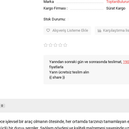
Marka
ToptanBulur
Kargo Firması :
Sürat Kargo
0
Alışveriş Listeme Ekle
Karşılaştırma li
Yarından sonraki gün ve sonrasında teslimat,
190
fiyatlarla
Yarın ücretsiz teslim alın
{{ share }}
0
 işlevsel bir araç olmanın ötesinde, her ortamda tarzınızı tamamlayan etki
çlü bir duruş sergiler. Sağlam gövdesi ve kaliteli malzemesi sayesinde uzun