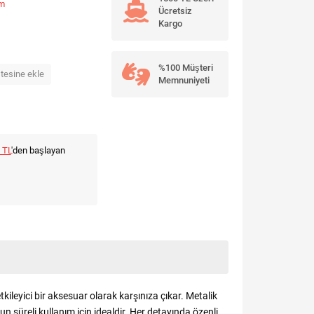
um
Ücretsiz
Kargo
%100 Müşteri
stesine ekle
Memnuniyeti
 TL
'den başlayan
leyici bir aksesuar olarak karşınıza çıkar. Metalik
 süreli kullanım için idealdir. Her detayında özenli