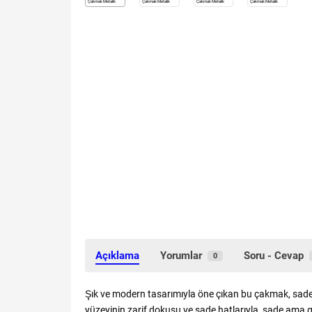
Açıklama
Yorumlar
Soru - Cevap
0
Şık ve modern tasarımıyla öne çıkan bu çakmak, sadece
yüzeyinin zarif dokusu ve sade hatlarıyla, sade ama gü