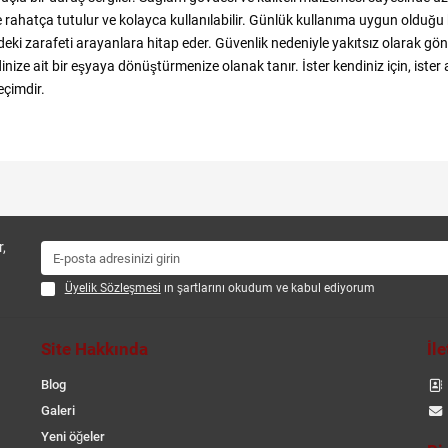
rahatça tutulur ve kolayca kullanılabilir. Günlük kullanıma uygun olduğu ka
indeki zarafeti arayanlara hitap eder. Güvenlik nedeniyle yakıtsız olarak g
inize ait bir eşyaya dönüştürmenize olanak tanır. İster kendiniz için, ister
r seçimdir.
,
Üyelik Sözleşmesi
ın şartlarını okudum ve kabul ediyorum
Site Hakkında
İl
Blog
Galeri
Yeni öğeler