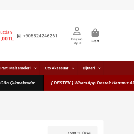
Cüzdan
+905524246261
0,00TL
Giriş Yap
Sepet
Bayi Ol
Parti Malzemeleri
Oto Aksesuar
Bijuteri
n Çıkmaktadır.
[ DESTEK ] WhatsApp Destek Hattımız Aktiftir
1500 TL Üzeri