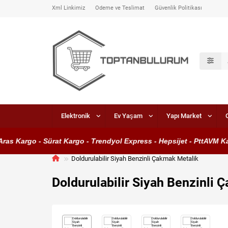
Xml Linkimiz
Ödeme ve Teslimat
Güvenlik Politikası
Elektronik
Ev Yaşam
Yapı Market
s Kargo - Sürat Kargo - Trendyol Express - Hepsijet - PttAVM Karg
Doldurulabilir Siyah Benzinli Çakmak Metalik
Doldurulabilir Siyah Benzinli 