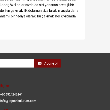
dar, özel anlarınızda da sizi yansıtan prestijli bir
önderilen çakmak, ilk dolumun size bırakılmasıyla daha
 anlamlı bir hediye olarak; bu çakmak, her kıvılcımda
Abone ol
etişim
+905524246261
info@toptanbulurum.com