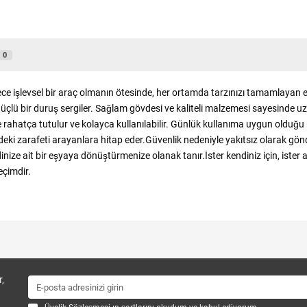
0
 işlevsel bir araç olmanın ötesinde, her ortamda tarzınızı tamamlayan etki
çlü bir duruş sergiler. Sağlam gövdesi ve kaliteli malzemesi sayesinde uzu
rahatça tutulur ve kolayca kullanılabilir. Günlük kullanıma uygun olduğu ka
indeki zarafeti arayanlara hitap eder.Güvenlik nedeniyle yakıtsız olarak gö
inize ait bir eşyaya dönüştürmenize olanak tanır.İster kendiniz için, ister 
eçimdir.
,