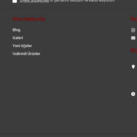
Üyelik Sözleşmesi
ın şartlarını okudum ve kabul ediyorum
Site Hakkında
İl
Blog
Galeri
Yeni öğeler
Bi
İndirimli Ürünler