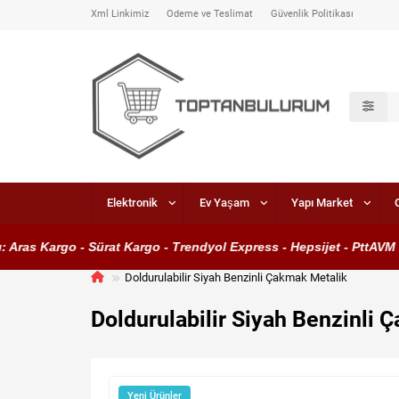
Xml Linkimiz
Ödeme ve Teslimat
Güvenlik Politikası
Elektronik
Ev Yaşam
Yapı Market
ras Kargo - Sürat Kargo - Trendyol Express - Hepsijet - PttAVM Ka
Doldurulabilir Siyah Benzinli Çakmak Metalik
Doldurulabilir Siyah Benzinli 
Yeni Ürünler