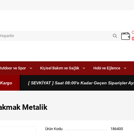
Outdoor ve Spor
Kişisel Bakım ve Sağlık
Hobi ve Eğlence
rgo
[ SEVKİYAT ] Saat 08:00'e Kadar Geçen Siparişler Aynı 
Çakmak Metalik
Ürün Kodu
186400