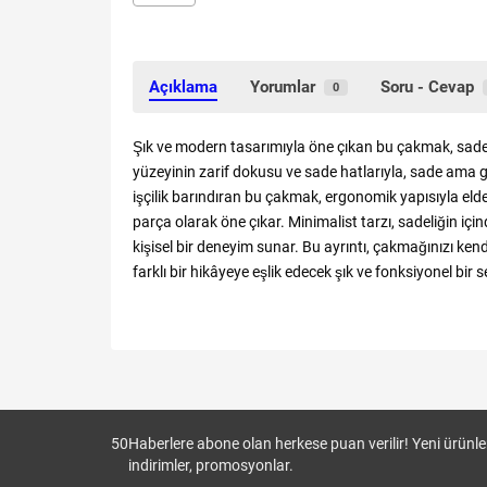
Açıklama
Yorumlar
Soru - Cevap
0
Şık ve modern tasarımıyla öne çıkan bu çakmak, sadece
yüzeyinin zarif dokusu ve sade hatlarıyla, sade ama gü
işçilik barındıran bu çakmak, ergonomik yapısıyla elde 
parça olarak öne çıkar. Minimalist tarzı, sadeliğin iç
kişisel bir deneyim sunar. Bu ayrıntı, çakmağınızı kend
farklı bir hikâyeye eşlik edecek şık ve fonksiyonel bir s
50
Haberlere abone olan herkese puan verilir! Yeni ürünler
indirimler, promosyonlar.