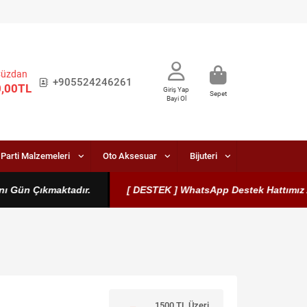
Cüzdan
+905524246261
0,00TL
Giriş Yap
Sepet
Bayi Ol
Parti Malzemeleri
Oto Aksesuar
Bijuteri
Gün Çıkmaktadır.
[ DESTEK ] WhatsApp Destek Hattımız Aktift
1500 TL Üzeri