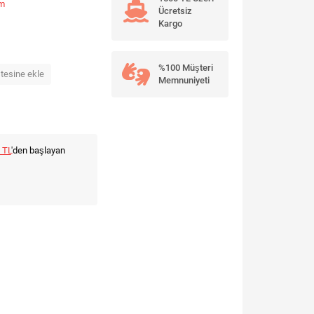
um
Ücretsiz
Kargo
%100 Müşteri
stesine ekle
Memnuniyeti
 TL
'den başlayan