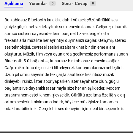
Açıklama
Yorumlar
Soru - Cevap
0
0
Bu kablosuz Bluetooth kulaklık, dahili yüksek çözünürlüklü ses
çipiyle güçlü, net ve detaylı bir ses deneyimi sunar. Gelişmiş dinamik
sürücü sistemi sayesinde derin bas, net tiz ve dengeli orta
frekanslarla müzikte her ayrıntıyı duymanızı sağlar. Gelişmiş stereo
ses teknolojisi, çevresel sesleri azaltarak net bir dinleme alanı
oluşturur. Müzik, film veya oyunlarda gecikmesiz performans sunan
Bluetooth 5.0 bağlantısı, kusursuz bir kablosuz deneyim sağlar.
Çağrı mikrofonu dış sesleri filtreleyerek konuşmalarınızı netleştirir.
Uzun pil ömrü sayesinde tek şarjla saatlerce kesintisiz müzik
dinleyebilirsiniz. İster spor yaparken ister seyahatte olun, güçlü
bağlantısı ve dayanıklı tasarımıyla size her an eşlik eder. Modern
tasarımı hem estetik hem işlevseldir. Gürültü azaltma özelliğiyle dış
ortam seslerini minimuma indirir, böylece müziğinize tamamen
odaklanabilirsiniz. Gerçek bir ses deneyimi için ideal bir seçenektir.