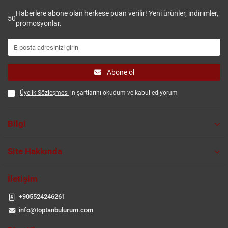
Haberlere abone olan herkese puan verilir! Yeni ürünler, indirimler,
50
promosyonlar.
Abone ol
Üyelik Sözleşmesi
ın şartlarını okudum ve kabul ediyorum
Bilgi
Site Hakkında
İletişim
+905524246261
info@toptanbulurum.com