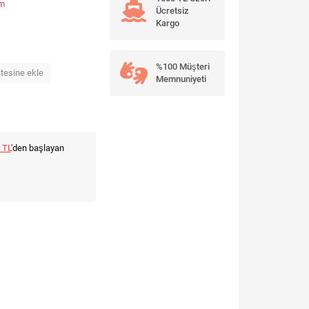
um
Ücretsiz
Kargo
%100 Müşteri
stesine ekle
Memnuniyeti
 TL
'den başlayan