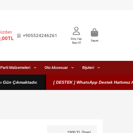
Cüzdan
+905524246261
0,00TL
Giriş Yap
Sepet
Bayi Ol
Parti Malzemeleri
Oto Aksesuar
Bijuteri
ün Çıkmaktadır.
[ DESTEK ] WhatsApp Destek Hattımız Aktifti
1500 TL Üzeri