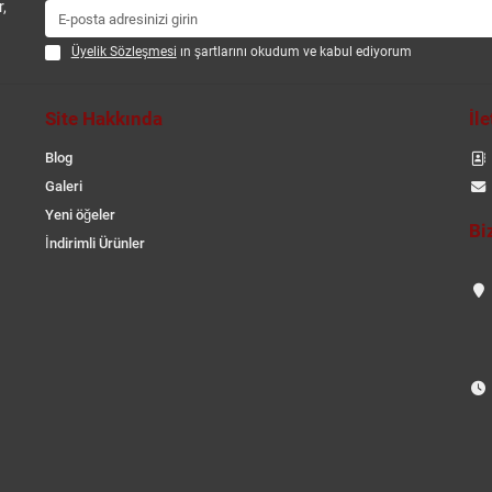
,
Üyelik Sözleşmesi
ın şartlarını okudum ve kabul ediyorum
Site Hakkında
İl
Blog
Galeri
Yeni öğeler
Bi
İndirimli Ürünler