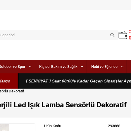
Outdoor ve Spor
Kişisel Bakım ve Sağlık
Hobi ve Eğlence
go
[ SEVKİYAT ] Saat 08:00'e Kadar Geçen Siparişler Aynı G
sörlü Dekoratif
jili Led Işık Lamba Sensörlü Dekoratif
Ürün Kodu
293868