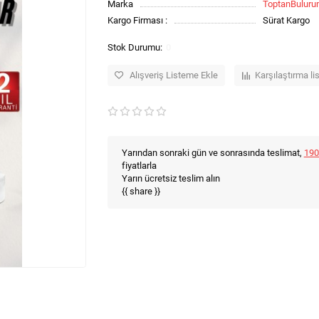
Marka
ToptanBulur
Kargo Firması :
Sürat Kargo
0
Alışveriş Listeme Ekle
Karşılaştırma li
Yarından sonraki gün ve sonrasında teslimat,
190
fiyatlarla
Yarın ücretsiz teslim alın
{{ share }}