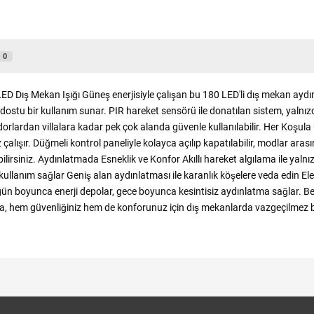
0
0 LED Dış Mekan Işığı Güneş enerjisiyle çalışan bu 180 LED'li dış mekan ayd
dostu bir kullanım sunar. PIR hareket sensörü ile donatılan sistem, yalnız
ridorlardan villalara kadar pek çok alanda güvenle kullanılabilir. Her Koşu
alışır. Düğmeli kontrol paneliyle kolayca açılıp kapatılabilir, modlar arası
irsiniz. Aydınlatmada Esneklik ve Konfor Akıllı hareket algılama ile yalnı
 kullanım sağlar Geniş alan aydınlatması ile karanlık köşelere veda edin El
gün boyunca enerji depolar, gece boyunca kesintisiz aydınlatma sağlar. B
mba, hem güvenliğiniz hem de konforunuz için dış mekanlarda vazgeçilmez b