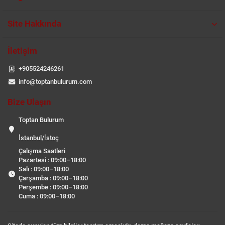
Site Hakkında
İletişim
+905524246261
info@toptanbulurum.com
Bize Ulaşın
Toptan Bulurum
İstanbul/İstoç
Çalışma Saatleri
Pazartesi : 09:00–18:00
Salı : 09:00–18:00
Çarşamba : 09:00–18:00
Perşembe : 09:00–18:00
Cuma : 09:00–18:00