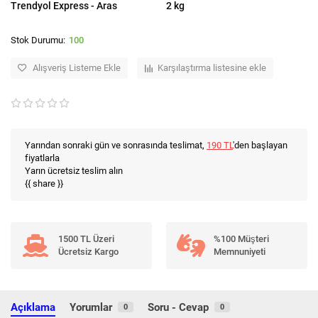
Trendyol Express - Aras
2 kg
100
Alışveriş Listeme Ekle
Karşılaştırma listesine ekle
Yarından sonraki gün ve sonrasında teslimat,
190 TL
'den başlayan
fiyatlarla
Yarın ücretsiz teslim alın
{{ share }}
1500 TL Üzeri
%100 Müşteri
Ücretsiz Kargo
Memnuniyeti
Açıklama
Yorumlar
Soru - Cevap
0
0