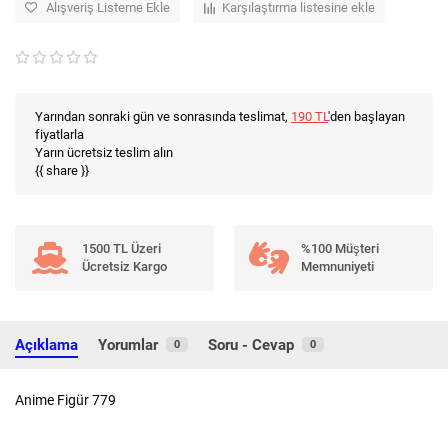
Alışveriş Listeme Ekle
Karşılaştırma listesine ekle
Yarından sonraki gün ve sonrasında teslimat,
190 TL
'den başlayan
fiyatlarla
Yarın ücretsiz teslim alın
{{ share }}
1500 TL Üzeri
%100 Müşteri
Ücretsiz Kargo
Memnuniyeti
Açıklama
Yorumlar
Soru - Cevap
0
0
Anime Figür 779