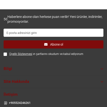
Haberlere abone olan herkese puan verilir! Yeni ürünler, indirimler,
50
promosyonlar.
Abone ol
Üyelik Sözleşmesi
ın şartlarını okudum ve kabul ediyorum
Bilgi
Site Hakkında
İletişim
+905524246261