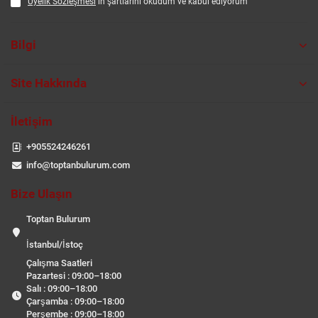
Üyelik Sözleşmesi
ın şartlarını okudum ve kabul ediyorum
Bilgi
Site Hakkında
İletişim
+905524246261
info@toptanbulurum.com
Bize Ulaşın
Toptan Bulurum
İstanbul/İstoç
Çalışma Saatleri
Pazartesi : 09:00–18:00
Salı : 09:00–18:00
Çarşamba : 09:00–18:00
Perşembe : 09:00–18:00