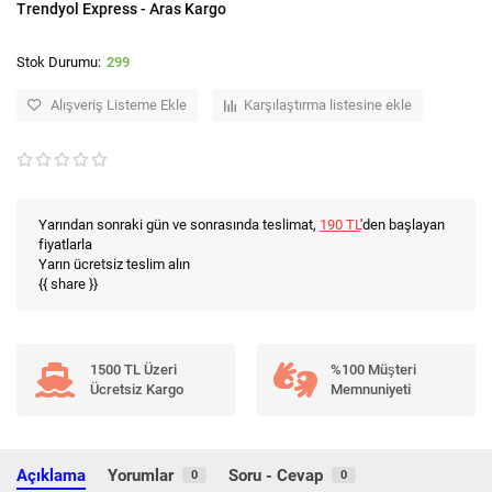
Trendyol Express - Aras Kargo
299
Alışveriş Listeme Ekle
Karşılaştırma listesine ekle
Yarından sonraki gün ve sonrasında teslimat,
190 TL
'den başlayan
fiyatlarla
Yarın ücretsiz teslim alın
{{ share }}
1500 TL Üzeri
%100 Müşteri
Ücretsiz Kargo
Memnuniyeti
Açıklama
Yorumlar
Soru - Cevap
0
0