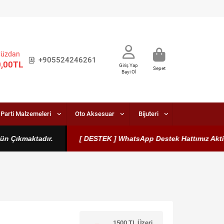
Cüzdan
+905524246261
0,00TL
Giriş Yap
Sepet
Bayi Ol
Parti Malzemeleri
Oto Aksesuar
Bijuteri
Çıkmaktadır.
[ DESTEK ] WhatsApp Destek Hattımız Aktiftir. 
1500 TL Üzeri