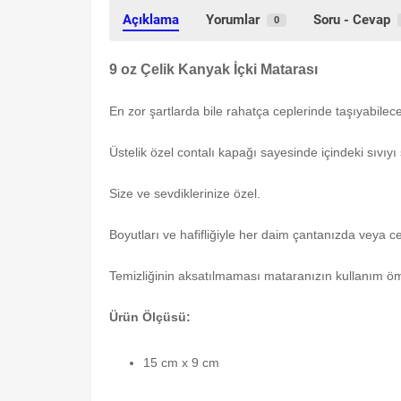
Açıklama
Yorumlar
Soru - Cevap
0
9 oz Çelik Kanyak İçki Matarası
En zor şartlarda bile rahatça ceplerinde taşıyabilec
Üstelik özel contalı kapağı sayesinde içindeki sıvıyı
Size ve sevdiklerinize özel.
Boyutları ve hafifliğiyle her daim çantanızda veya c
Temizliğinin aksatılmaması mataranızın kullanım öm
Ürün Ölçüsü:
15 cm x 9 cm