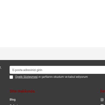
,
Üyelik Sözleşmesi
ın şartlarını okudum ve kabul ediyorum
Site Hakkında
İl
Blog