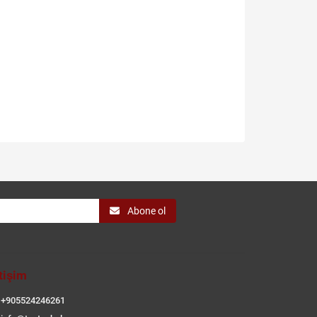
Abone ol
etişim
+905524246261