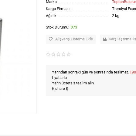
Marka
ToptanBulur
Kargo Firması :
Trendyol Expr
Ağırlık
2 kg
973
Alışveriş Listeme Ekle
Karşılaştırma li
Yarından sonraki gün ve sonrasında teslimat,
190
fiyatlarla
Yarın ücretsiz teslim alın
{{ share }}