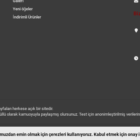
Galeri
Yeni öğeler
Bi
İndirimli Ürünler
aları herkese açık bir sitedir.
 gönüllü olarak kamuoyuyla paylaşmış olursunuz. Test için anonimleştirilmiş verileri
uzdan emin olmak için çerezleri kullanıyoruz. Kabul etmek için onay iş