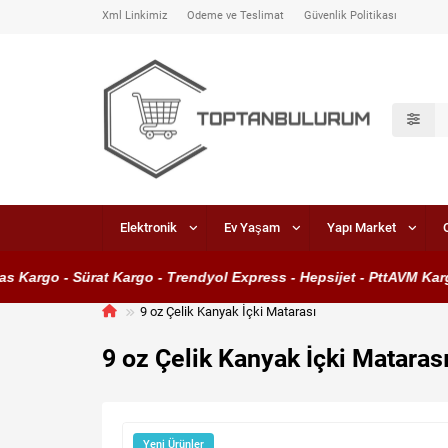
Xml Linkimiz
Ödeme ve Teslimat
Güvenlik Politikası
Elektronik
Ev Yaşam
Yapı Market
Kargo - Sürat Kargo - Trendyol Express - Hepsijet - PttAVM Kargo
9 oz Çelik Kanyak İçki Matarası
9 oz Çelik Kanyak İçki Mataras
Yeni Ürünler