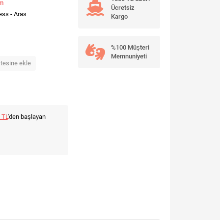
um
Ücretsiz
ess - Aras
Kargo
%100 Müşteri
Memnuniyeti
stesine ekle
 TL
'den başlayan