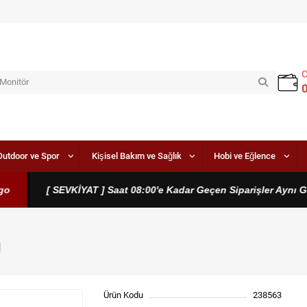
Outdoor ve Spor
Kişisel Bakım ve Sağlık
Hobi ve Eğlence
[ SEVKİYAT ] Saat 08:00'e Kadar Geçen Siparişler Aynı Gün 
ı
Ürün Kodu
238563