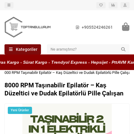
+905524246261
Kategoriler
s Kargo - Sürat Kargo - Trendyol Express - Hepsijet - PttAVM Kar
8000 RPM Taşınabilir Epilatör – Kaş Düzeltici ve Dudak Epilatörlü Pille Çalışan
8000 RPM Taşınabilir Epilatör – Kaş
Düzeltici ve Dudak Epilatörlü Pille Çalışan
Yeni Ürünler