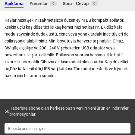
Açıklama
Yorumlar
Soru - Cevap
0
0
Kaşlarınızın şeklini zahmetsizce düzenleyin! Bu kompakt epilatör,
keskin uçlu kaş düzeltici ile kaş kemerinizi netleştirir. Ek düz kafa
modu sayesinde dudak üstü, çene veya yanaklardaki ince tüyleri de
epilasyonla alabilirsiniz.Mini boyutuyla her yere taşınabilir. Cihaz,
3W güçle çalışır ve 200–240 V şebekeden USB adaptör veya
powerbank ile şarj edilebilir. Epilasyon sonrası hassas ciltte hafif
kızarıklık normaldir.Cihazın alt kısmındaki aksesuarlar:Kaş düzeltici
uç,Düz kafa epilatör,USB şarj kablosuTüm bunlar estetik ve hijyenik
bakım için bir arada sunulur.
Haberlere abone olan herkese puan verilir! Yeni ürünler, indirimler,
50
promosyonlar.