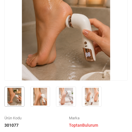
Ürün Kodu
Marka
301077
ToptanBulurum