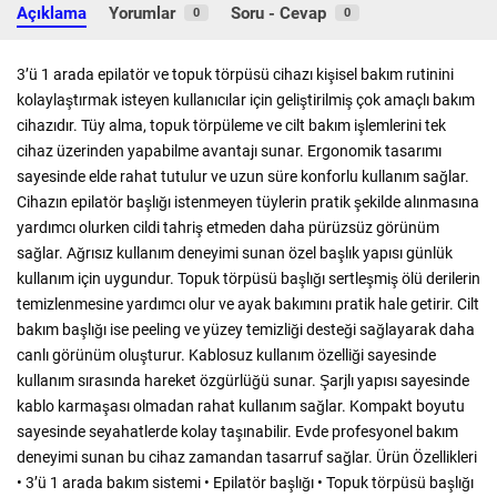
Açıklama
Yorumlar
Soru - Cevap
0
0
3’ü 1 arada epilatör ve topuk törpüsü cihazı kişisel bakım rutinini
kolaylaştırmak isteyen kullanıcılar için geliştirilmiş çok amaçlı bakım
cihazıdır. Tüy alma, topuk törpüleme ve cilt bakım işlemlerini tek
cihaz üzerinden yapabilme avantajı sunar. Ergonomik tasarımı
sayesinde elde rahat tutulur ve uzun süre konforlu kullanım sağlar.
Cihazın epilatör başlığı istenmeyen tüylerin pratik şekilde alınmasına
yardımcı olurken cildi tahriş etmeden daha pürüzsüz görünüm
sağlar. Ağrısız kullanım deneyimi sunan özel başlık yapısı günlük
kullanım için uygundur. Topuk törpüsü başlığı sertleşmiş ölü derilerin
temizlenmesine yardımcı olur ve ayak bakımını pratik hale getirir. Cilt
bakım başlığı ise peeling ve yüzey temizliği desteği sağlayarak daha
canlı görünüm oluşturur. Kablosuz kullanım özelliği sayesinde
kullanım sırasında hareket özgürlüğü sunar. Şarjlı yapısı sayesinde
kablo karmaşası olmadan rahat kullanım sağlar. Kompakt boyutu
sayesinde seyahatlerde kolay taşınabilir. Evde profesyonel bakım
deneyimi sunan bu cihaz zamandan tasarruf sağlar. Ürün Özellikleri
• 3’ü 1 arada bakım sistemi • Epilatör başlığı • Topuk törpüsü başlığı