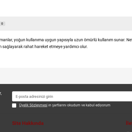
0
manlar, yoğun kullanıma uygun yapısıyla uzun ömürlü kullanım sunar. Nef
 sağlayarak rahat hareket etmeye yardımcı olur.
,
Üyelik Sözleşmesi
ın şartlarını okudum ve kabul ediyorum
Site Hakkında
İl