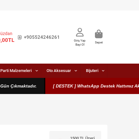
Cüzdan
+905524246261
0,00TL
Giriş Yap
Sepet
Bayi Ol
Parti Malzemeleri
Oto Aksesuar
Bijuteri
n Çıkmaktadır.
[ DESTEK ] WhatsApp Destek Hattımız Aktiftir.
1500 TL Üzeri