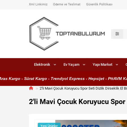
Xml Linkimiz
Ödeme ve Teslimat
Güvenlik Politikası
Elektronik
Ev Yaşam
Yapı Market
 Kargo - Sürat Kargo - Trendyol Express - Hepsijet - PttAVM Karg
2'li Mavi Çocuk Koruyucu Spor Seti Dizlik Dirseklik El 
2'li Mavi Çocuk Koruyucu Spor S
Yeni Ürünler