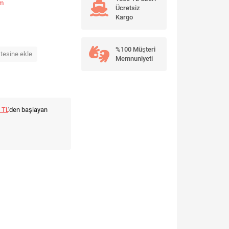
um
Ücretsiz
Kargo
%100 Müşteri
stesine ekle
Memnuniyeti
 TL
'den başlayan