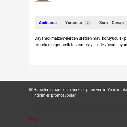
Açıklama
Yorumlar
Soru - Cevap
0
Dayanıklı malzemelerden üretilen mavi koruyucu ekip
artırırken ergonomik tasarımı sayesinde vücuda uyum
50
Haberlere abone olan herkese puan verilir! Yeni ürünler
indirimler, promosyonlar.
Bilgi