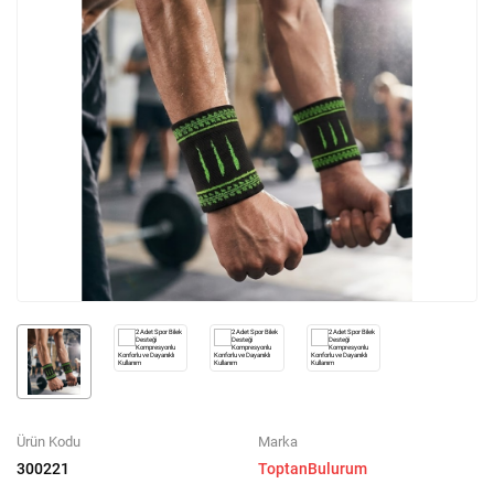
Ürün Kodu
Marka
300221
ToptanBulurum