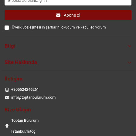
Abone ol
Üyelik Sözleşmesi
ın şartlarını okudum ve kabul ediyorum
Bilgi
Site Hakkında
İletişim
+905524246261
info@toptanbulurum.com
Bize Ulaşın
Toptan Bulurum
İstanbul/İstoç