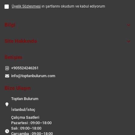
Üyelik Sözleşmesi
ın şartlarını okudum ve kabul ediyorum
Bilgi
Site Hakkında
İletişim
+905524246261
info@toptanbulurum.com
Bize Ulaşın
Toptan Bulurum
İstanbul/İstoç
Çalışma Saatleri
Pazartesi : 09:00–18:00
Salı : 09:00–18:00
Çarşamba : 09:00–18:00