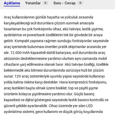
Açıklama
Yorumlar
Soru - Cevap
0
0
Araç kullanıcılarının günlük hayatta ve yolculuk sırasında
karşılaşabileceği acil durumlara çözüm sunmak amacıyla
tasarlanan bu çok fonksiyonlu cihaz, akü takviye, lastik şişirme,
aydınlatma ve powerbank özelliklerini tek bir gövdede bir araya
getirir. Kompakt yapısına rağmen sunduğu fonksiyonlar sayesinde
araç içerisinde bulunması önerilen pratik ekipmanlar arasında yer
alır. 12.000 mAh kapasiteli dahili bataryası, acil durumlarda araç
aküsünün desteklenmesine yardımcı olurken aynı zamanda mobil
cihazların şarj edilmesine olanak tanır. Akü takviye özelliği, özellikle
beklenmedik akü bitmesi durumlarında sürücüye hızlı bir çözüm
sunar. 12V araç sistemleriyle uyumlu yapısı sayesinde kullanıcıyı
yolda kalma riskine karşı destekler. Hava kompresörü fonksiyonu,
araç lastikleri başta olmak üzere bisiklet, top ve çeşitli şişme
ürünlerin kolayca şişirilmesine yardımcı olur. Güçlü basınç
kapasitesi ve dijital göstergesi sayesinde lastik basıncı kontrollü ve
güvenli şekilde ayarlanabilir. Cihaz üzerinde yer alan LED
aydınlatma sistemi, gece kullanımı ve düşük görüş koşullarında