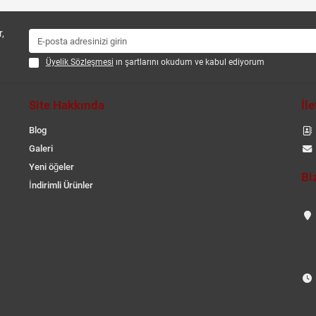
,
Üyelik Sözleşmesi
ın şartlarını okudum ve kabul ediyorum
Site Hakkında
İl
Blog
Galeri
Yeni öğeler
Bi
İndirimli Ürünler