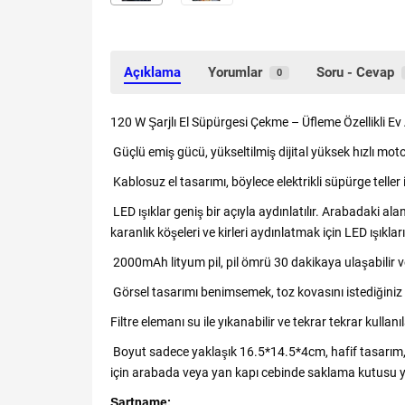
Açıklama
Yorumlar
Soru - Cevap
0
120 W Şarjlı El Süpürgesi Çekme – Üfleme Özellikli E
Güçlü emiş gücü, yükseltilmiş dijital yüksek hızlı mot
Kablosuz el tasarımı, böylece elektrikli süpürge teller 
LED ışıklar geniş bir açıyla aydınlatılır. Arabadaki al
karanlık köşeleri ve kirleri aydınlatmak için LED ışıkları
2000mAh lityum pil, pil ömrü 30 dakikaya ulaşabilir v
Görsel tasarımı benimsemek, toz kovasını istediğiniz
Filtre elemanı su ile yıkanabilir ve tekrar tekrar kull
Boyut sadece yaklaşık 16.5*14.5*4cm, hafif tasarım, z
için arabada veya yan kapı cebinde saklama kutusu yerl
Şartname: