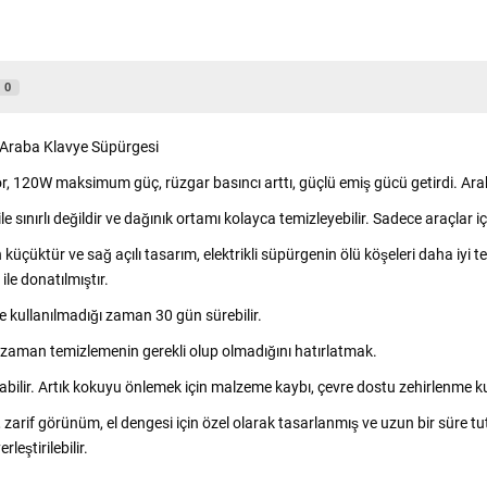
0
v Araba Klavye Süpürgesi
or, 120W maksimum güç, rüzgar basıncı arttı, güçlü emiş gücü getirdi. Araba
ile sınırlı değildir ve dağınık ortamı kolayca temizleyebilir. Sadece araçlar i
an küçüktür ve sağ açılı tasarım, elektrikli süpürgenin ölü köşeleri daha iyi
 ile donatılmıştır.
e kullanılmadığı zaman 30 gün sürebilir.
 zaman temizlemenin gerekli olup olmadığını hatırlatmak.
anılabilir. Artık kokuyu önlemek için malzeme kaybı, çevre dostu zehirlenme k
arif görünüm, el dengesi için özel olarak tasarlanmış ve uzun bir süre tut
eştirilebilir.