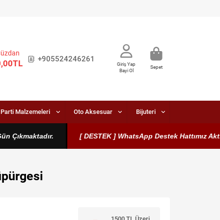
Cüzdan
+905524246261
0,00TL
Giriş Yap
Sepet
Bayi Ol
Parti Malzemeleri
Oto Aksesuar
Bijuteri
Çıkmaktadır.
[ DESTEK ] WhatsApp Destek Hattımız Aktiftir. (
üpürgesi
1500 TL Üzeri