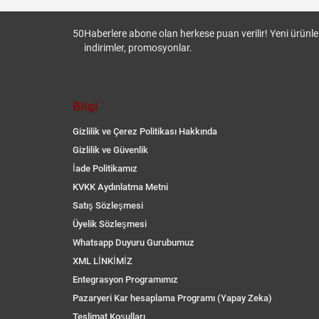
50
Haberlere abone olan herkese puan verilir! Yeni ürünler
indirimler, promosyonlar.
Bilgi
Gizlilik ve Çerez Politikası Hakkında
Gizlilik ve Güvenlik
İade Politikamız
KVKK Aydınlatma Metni
Satış Sözleşmesi
Üyelik Sözleşmesi
Whatsapp Duyuru Gurubumuz
XML LİNKİMİZ
Entegrasyon Programımız
Pazaryeri Kar hesaplama Programı (Yapay Zeka)
Teslimat Koşulları