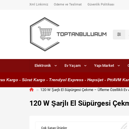
Xml Linkimiz
Ödeme ve Teslimat
Güvenlik Politikası
Elektronik
Ev Yaşam
Yapı Market
argo - Sürat Kargo - Trendyol Express - Hepsijet - PttAVM Kargo
120 W Şarjlı El Süpürgesi Çekme – Üfleme Özellikli Ev
120 W Şarjlı El Süpürgesi Çek
Çok Satan Ürünler