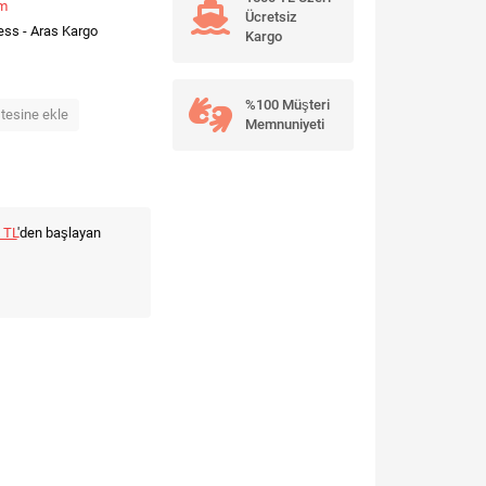
um
Ücretsiz
ess - Aras Kargo
Kargo
%100 Müşteri
stesine ekle
Memnuniyeti
 TL
'den başlayan