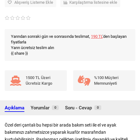
Alışveriş Listeme Ekle
Karşılaştırma listesine ekle
Yarından sonraki gün ve sonrasında teslimat,
190 TL
'den başlayan
fiyatlarla
Yarın ücretsiz teslim alın
{{ share }}
1500 TL Üzeri
%100 Müşteri
Ücretsiz Kargo
Memnuniyeti
Açıklama
Yorumlar
Soru - Cevap
0
0
Özel deri çantalı bu hepsi bir arada bakım seti ile el ve ayak
bakımınızı zahmetsizce yaparak kuaför masrafından
kurtulabilirsiniz. Paslanmaz çelikten üretilmiş dayanıklı ve kaliteli