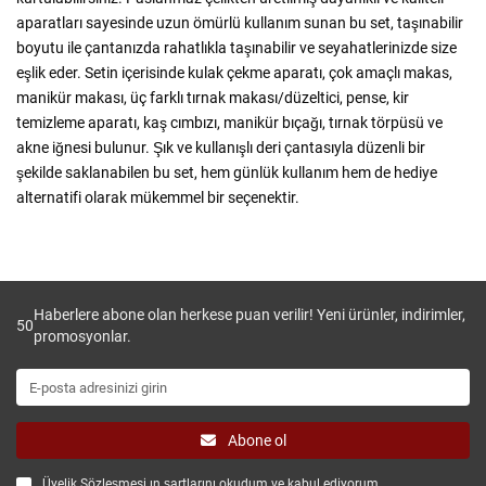
aparatları sayesinde uzun ömürlü kullanım sunan bu set, taşınabilir
boyutu ile çantanızda rahatlıkla taşınabilir ve seyahatlerinizde size
eşlik eder. Setin içerisinde kulak çekme aparatı, çok amaçlı makas,
manikür makası, üç farklı tırnak makası/düzeltici, pense, kir
temizleme aparatı, kaş cımbızı, manikür bıçağı, tırnak törpüsü ve
akne iğnesi bulunur. Şık ve kullanışlı deri çantasıyla düzenli bir
şekilde saklanabilen bu set, hem günlük kullanım hem de hediye
alternatifi olarak mükemmel bir seçenektir.
Haberlere abone olan herkese puan verilir! Yeni ürünler, indirimler,
50
promosyonlar.
Abone ol
Üyelik Sözleşmesi
ın şartlarını okudum ve kabul ediyorum