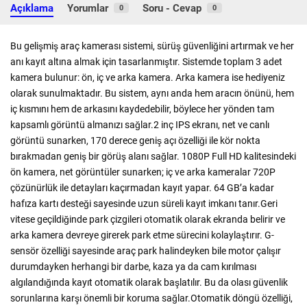
Açıklama
Yorumlar
Soru - Cevap
0
0
Bu gelişmiş araç kamerası sistemi, sürüş güvenliğini artırmak ve her
anı kayıt altına almak için tasarlanmıştır. Sistemde toplam 3 adet
kamera bulunur: ön, iç ve arka kamera. Arka kamera ise hediyeniz
olarak sunulmaktadır. Bu sistem, aynı anda hem aracın önünü, hem
iç kısmını hem de arkasını kaydedebilir, böylece her yönden tam
kapsamlı görüntü almanızı sağlar.2 inç IPS ekranı, net ve canlı
görüntü sunarken, 170 derece geniş açı özelliği ile kör nokta
bırakmadan geniş bir görüş alanı sağlar. 1080P Full HD kalitesindeki
ön kamera, net görüntüler sunarken; iç ve arka kameralar 720P
çözünürlük ile detayları kaçırmadan kayıt yapar. 64 GB’a kadar
hafıza kartı desteği sayesinde uzun süreli kayıt imkanı tanır.Geri
vitese geçildiğinde park çizgileri otomatik olarak ekranda belirir ve
arka kamera devreye girerek park etme sürecini kolaylaştırır. G-
sensör özelliği sayesinde araç park halindeyken bile motor çalışır
durumdayken herhangi bir darbe, kaza ya da cam kırılması
algılandığında kayıt otomatik olarak başlatılır. Bu da olası güvenlik
sorunlarına karşı önemli bir koruma sağlar.Otomatik döngü özelliği,