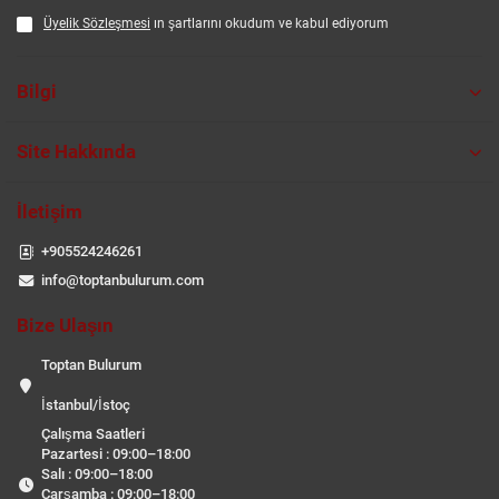
Üyelik Sözleşmesi
ın şartlarını okudum ve kabul ediyorum
Bilgi
Site Hakkında
İletişim
+905524246261
info@toptanbulurum.com
Bize Ulaşın
Toptan Bulurum
İstanbul/İstoç
Çalışma Saatleri
Pazartesi : 09:00–18:00
Salı : 09:00–18:00
Çarşamba : 09:00–18:00