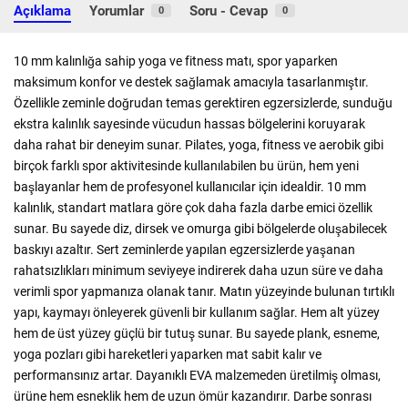
Açıklama
Yorumlar
Soru - Cevap
0
0
10 mm kalınlığa sahip yoga ve fitness matı, spor yaparken
maksimum konfor ve destek sağlamak amacıyla tasarlanmıştır.
Özellikle zeminle doğrudan temas gerektiren egzersizlerde, sunduğu
ekstra kalınlık sayesinde vücudun hassas bölgelerini koruyarak
daha rahat bir deneyim sunar. Pilates, yoga, fitness ve aerobik gibi
birçok farklı spor aktivitesinde kullanılabilen bu ürün, hem yeni
başlayanlar hem de profesyonel kullanıcılar için idealdir. 10 mm
kalınlık, standart matlara göre çok daha fazla darbe emici özellik
sunar. Bu sayede diz, dirsek ve omurga gibi bölgelerde oluşabilecek
baskıyı azaltır. Sert zeminlerde yapılan egzersizlerde yaşanan
rahatsızlıkları minimum seviyeye indirerek daha uzun süre ve daha
verimli spor yapmanıza olanak tanır. Matın yüzeyinde bulunan tırtıklı
yapı, kaymayı önleyerek güvenli bir kullanım sağlar. Hem alt yüzey
hem de üst yüzey güçlü bir tutuş sunar. Bu sayede plank, esneme,
yoga pozları gibi hareketleri yaparken mat sabit kalır ve
performansınız artar. Dayanıklı EVA malzemeden üretilmiş olması,
ürüne hem esneklik hem de uzun ömür kazandırır. Darbe sonrası