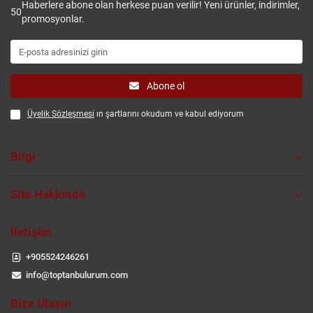
Haberlere abone olan herkese puan verilir! Yeni ürünler, indirimler,
50
promosyonlar.
Abone ol
Üyelik Sözleşmesi
ın şartlarını okudum ve kabul ediyorum
Bilgi
Site Hakkında
İletişim
+905524246261
info@toptanbulurum.com
Bize Ulaşın