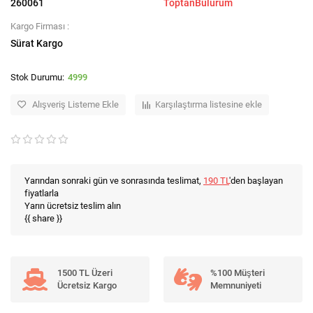
260061
ToptanBulurum
Kargo Firması :
Sürat Kargo
4999
Alışveriş Listeme Ekle
Karşılaştırma listesine ekle
Yarından sonraki gün ve sonrasında teslimat,
190 TL
'den başlayan
fiyatlarla
Yarın ücretsiz teslim alın
{{ share }}
1500 TL Üzeri
%100 Müşteri
Ücretsiz Kargo
Memnuniyeti