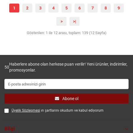
1
2
3
4
5
6
7
8
9
>
>|
Gösterilen: 1 ile 12 arası, toplam: 139 (12 Sayfa)
Haberlere abone olan herkese puan verilir! Yeni ürünler, indirimler,
50
promosyonlar.
Abone ol
Üyelik Sözleşmesi
ın şartlarını okudum ve kabul ediyorum
Bilgi