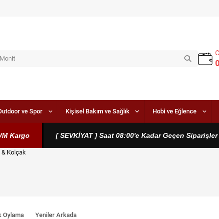
Outdoor ve Spor
Kişisel Bakım ve Sağlık
Hobi ve Eğlence
Kargo
[ SEVKİYAT ] Saat 08:00'e Kadar Geçen Siparişler Ayn
 & Kolçak
k Oylama
Yeniler Arkada