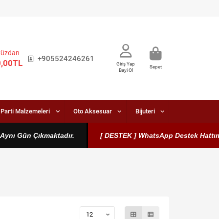
Cüzdan
+905524246261
0,00TL
Giriş Yap
Sepet
Bayi Ol
Parti Malzemeleri
Oto Aksesuar
Bijuteri
ı Gün Çıkmaktadır.
[ DESTEK ] WhatsApp Destek Hattımız Akti