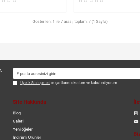
Gösterilen: 1 ile 7 arası, toplam: 7 (1 Sayfa)
,
Üyelik Sözleşmesi
ın şartlarını okudum ve kabul ediyorum
Site Hakkında
İl
Blog
Galeri
Yeni öğeler
Bi
İndirimli Ürünler