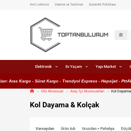
Xml Linkimiz
Ödeme ve Teslimat
Güvenlik Politikası
Elektronik
Ev Yaşam
Yapı Market
 Aras Kargo - Sürat Kargo - Trendyol Express - Hepsijet - PttAVM 
Oto Aksesuar
Araç İçi Aksesuarları
Kol Dayama
Kol Dayama & Kolçak
Varsayılan
Ürün Adı
Ucuzdan > Pahalıya
Düşü