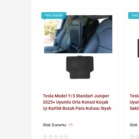
Yeni Ürünler
Yeni
Tesla Model Y/3 Standart Juniper
Tesl
2025+ Uyumlu Orta Konsol Koçak
Uyum
İçi Kartlık Bozuk Para Kutusu Siyah
Sakl
19