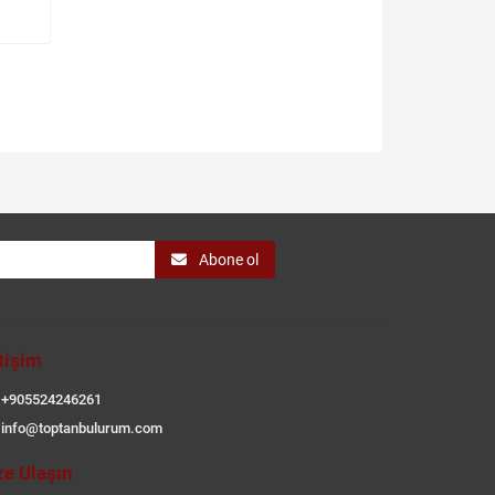
Abone ol
etişim
+905524246261
info@toptanbulurum.com
ze Ulaşın