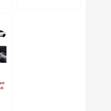
sol
edi