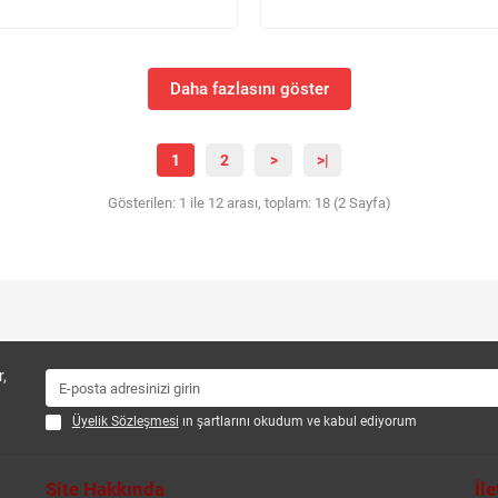
Daha fazlasını göster
1
2
>
>|
Gösterilen: 1 ile 12 arası, toplam: 18 (2 Sayfa)
,
Üyelik Sözleşmesi
ın şartlarını okudum ve kabul ediyorum
Site Hakkında
İl