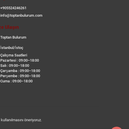
+905524246261
info@toptanbulurum.com
ze Ulaşın
Toptan Bulurum
İstanbul/İstoç
Çalışma Saatleri
Pazartesi : 09:00–18:00
Salı : 09:00–18:00
Çarşamba : 09:00–18:00
Perşembe : 09:00–18:00
Cuma : 09:00–18:00
n kullanılmasını öneriyoruz.