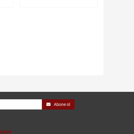
Abone ol
etişim