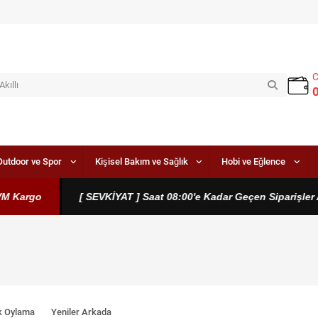
Outdoor ve Spor
Kişisel Bakım ve Sağlık
Hobi ve Eğlence
rgo
[ SEVKİYAT ] Saat 08:00'e Kadar Geçen Siparişler Aynı 
k Oylama
Yeniler Arkada