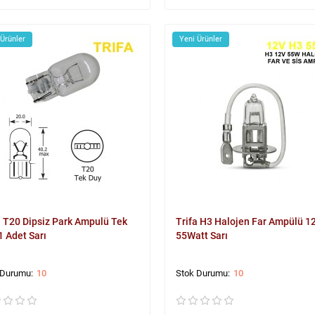
 Ürünler
Yeni Ürünler
a T20 Dipsiz Park Ampulü Tek
Trifa H3 Halojen Far Ampülü 1
1 Adet Sarı
55Watt Sarı
10
10