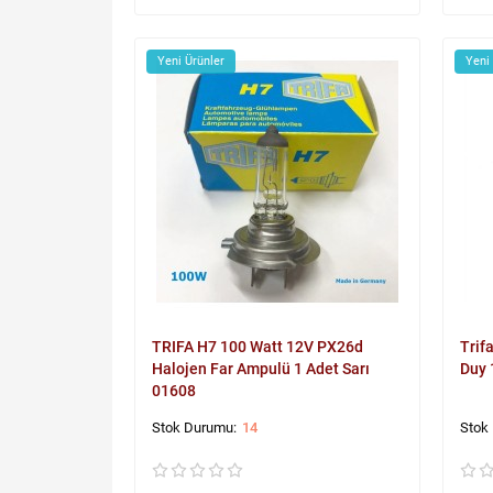
Yeni Ürünler
Yeni
TRIFA H7 100 Watt 12V PX26d
Trif
Halojen Far Ampulü 1 Adet Sarı
Duy 
01608
14