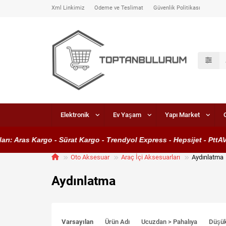
Xml Linkimiz
Ödeme ve Teslimat
Güvenlik Politikası
Elektronik
Ev Yaşam
Yapı Market
ras Kargo - Sürat Kargo - Trendyol Express - Hepsijet - PttAVM Ka
Oto Aksesuar
Araç İçi Aksesuarları
Aydınlatma
Aydınlatma
Varsayılan
Ürün Adı
Ucuzdan > Pahalıya
Düşü