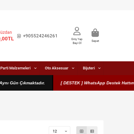
Cüzdan
+905524246261
0,00TL
Giriş Yap
Sepet
Bayi Ol
Parti Malzemeleri
Oto Aksesuar
Bijuteri
Gün Çıkmaktadır.
[ DESTEK ] WhatsApp Destek Hattımız Aktift