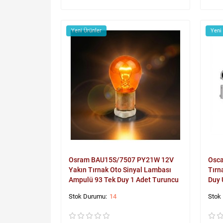
Yeni Ürünler
Yeni
Osram BAU15S/7507 PY21W 12V
Osca
Yakın Tırnak Oto Sinyal Lambası
Tırn
Ampulü 93 Tek Duy 1 Adet Turuncu
Duy 
14