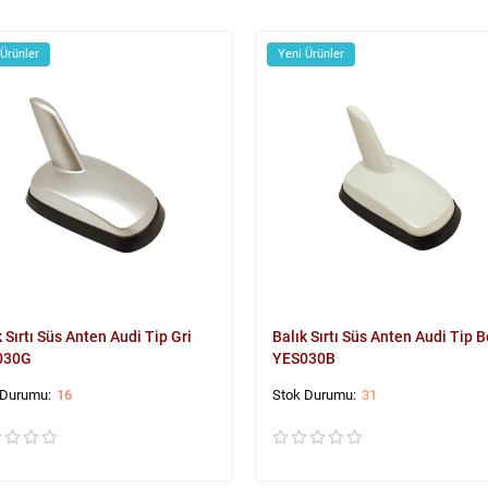
 Ürünler
Yeni Ürünler
k Sırtı Süs Anten Audi Tip Gri
Balık Sırtı Süs Anten Audi Tip 
030G
YES030B
16
31