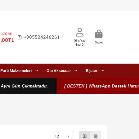
Cüzdan
+905524246261
0,00TL
Giriş Yap
Sepet
Bayi Ol
Parti Malzemeleri
Oto Aksesuar
Bijuteri
ı Gün Çıkmaktadır.
[ DESTEK ] WhatsApp Destek Hattımız Akti