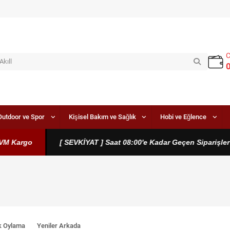
Outdoor ve Spor
Kişisel Bakım ve Sağlık
Hobi ve Eğlence
Kargo
[ SEVKİYAT ] Saat 08:00'e Kadar Geçen Siparişler Ayn
k Oylama
Yeniler Arkada