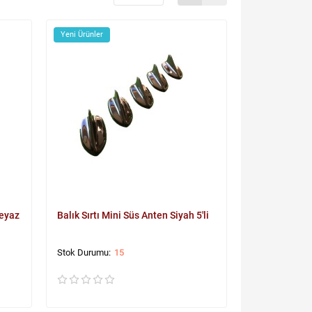
Yeni Ürünler
Beyaz
Balık Sırtı Mini Süs Anten Siyah 5'li
15