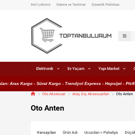
Xml Linkimiz
Ödeme ve Teslimat
Güvenlik Politikası
Elektronik
Ev Yaşam
Yapı Market
 Aras Kargo - Sürat Kargo - Trendyol Express - Hepsijet - PttAVM 
Oto Aksesuar
Araç Dış Aksesuarları
Oto Anten
Oto Anten
Varsayılan
Ürün Adı
Ucuzdan > Pahalıya
Düşü