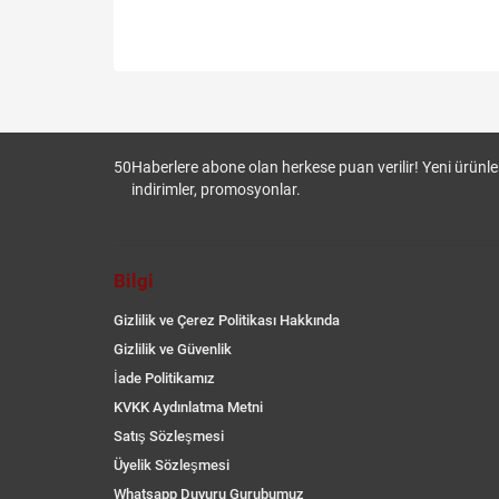
50
Haberlere abone olan herkese puan verilir! Yeni ürünler
indirimler, promosyonlar.
Bilgi
Gizlilik ve Çerez Politikası Hakkında
Gizlilik ve Güvenlik
İade Politikamız
KVKK Aydınlatma Metni
Satış Sözleşmesi
Üyelik Sözleşmesi
Whatsapp Duyuru Gurubumuz