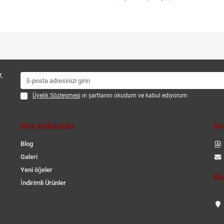
,
Üyelik Sözleşmesi
ın şartlarını okudum ve kabul ediyorum
Site Hakkında
İl
Blog
Galeri
Yeni öğeler
Bi
İndirimli Ürünler