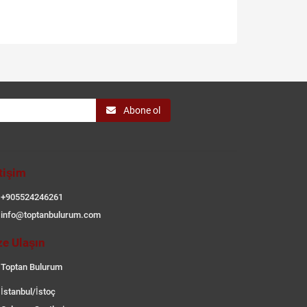
Abone ol
etişim
+905524246261
info@toptanbulurum.com
ze Ulaşın
Toptan Bulurum
İstanbul/İstoç