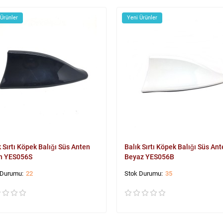
 Ürünler
Yeni Ürünler
k Sırtı Köpek Balığı Süs Anten
Balık Sırtı Köpek Balığı Süs An
h YES056S
Beyaz YES056B
22
35