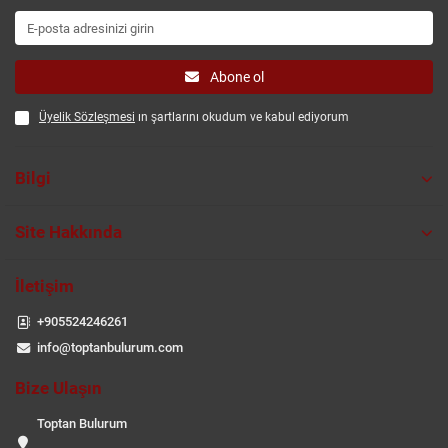
Abone ol
Üyelik Sözleşmesi
ın şartlarını okudum ve kabul ediyorum
Bilgi
Site Hakkında
İletişim
+905524246261
info@toptanbulurum.com
Bize Ulaşın
Toptan Bulurum