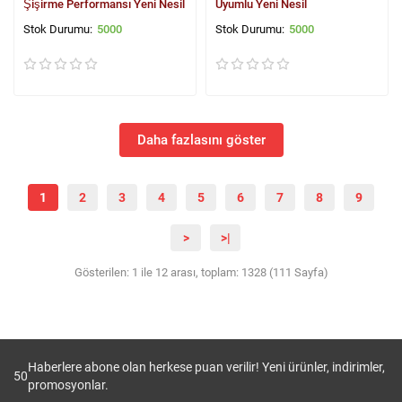
Şişirme Performansı Yeni Nesil
Uyumlu Yeni Nesil
5000
5000
Daha fazlasını göster
1
2
3
4
5
6
7
8
9
>
>|
Gösterilen: 1 ile 12 arası, toplam: 1328 (111 Sayfa)
Haberlere abone olan herkese puan verilir! Yeni ürünler, indirimler,
50
promosyonlar.