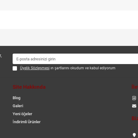
,
Üyelik Sözleşmesi
ın şartlarını okudum ve kabul ediyorum
Site Hakkında
İl
Blog
Galeri
Yeni öğeler
Bi
İndirimli Ürünler