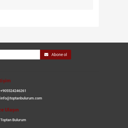
Abone ol
etişim
+905524246261
info@toptanbulurum.com
ze Ulaşın
Toptan Bulurum