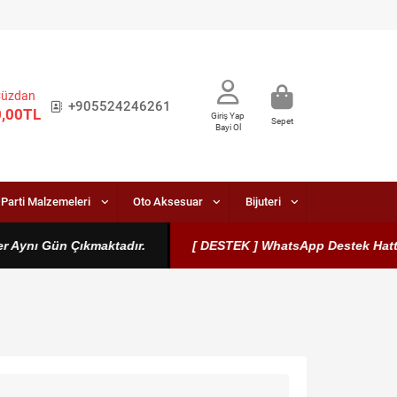
Cüzdan
+905524246261
0,00TL
Giriş Yap
Sepet
Bayi Ol
Parti Malzemeleri
Oto Aksesuar
Bijuteri
 Aynı Gün Çıkmaktadır.
[ DESTEK ] WhatsApp Destek Hattımız 