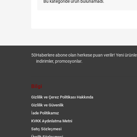
Bu kategoride ürün bulunamadı.
50
Haberlere abone olan herkese puan verilir! Yeni ürünler
indirimler, promosyonlar.
Bilgi
Gizlilik ve Çerez Politikası Hakkında
Gizlilik ve Güvenlik
İade Politikamız
KVKK Aydınlatma Metni
Satış Sözleşmesi
Üyelik Sözleşmesi