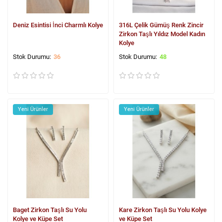
Deniz Esintisi İnci Charmlı Kolye
316L Çelik Gümüş Renk Zincir
Zirkon Taşlı Yıldız Model Kadın
Kolye
36
48
Yeni Ürünler
Yeni Ürünler
Baget Zirkon Taşlı Su Yolu
Kare Zirkon Taşlı Su Yolu Kolye
Kolye ve Küpe Set
ve Küpe Set