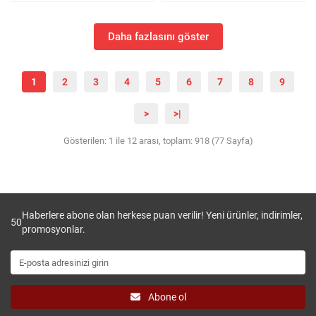
Daha fazlasını göster
1
2
3
4
5
6
7
8
9
>
>|
Gösterilen: 1 ile 12 arası, toplam: 918 (77 Sayfa)
Haberlere abone olan herkese puan verilir! Yeni ürünler, indirimler,
50
promosyonlar.
Abone ol