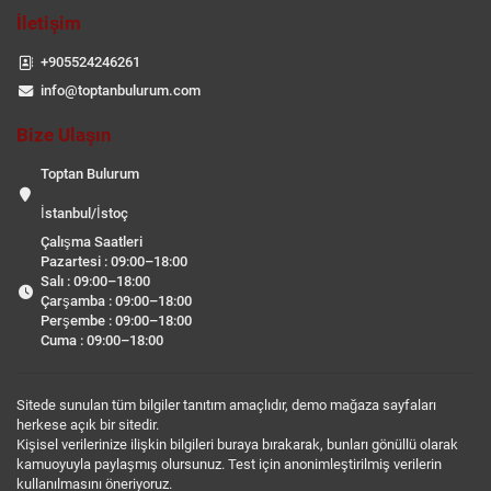
İletişim
+905524246261
info@toptanbulurum.com
Bize Ulaşın
Toptan Bulurum
İstanbul/İstoç
Çalışma Saatleri
Pazartesi : 09:00–18:00
Salı : 09:00–18:00
Çarşamba : 09:00–18:00
Perşembe : 09:00–18:00
Cuma : 09:00–18:00
Sitede sunulan tüm bilgiler tanıtım amaçlıdır, demo mağaza sayfaları
herkese açık bir sitedir.
Kişisel verilerinize ilişkin bilgileri buraya bırakarak, bunları gönüllü olarak
kamuoyuyla paylaşmış olursunuz. Test için anonimleştirilmiş verilerin
kullanılmasını öneriyoruz.