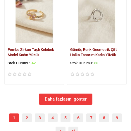
Pembe Zirkon Taşlı Kelebek
Gümüş Renk Geometrik Çift
Model Kadın Yüzük
Halka Tasarım Kadın Yüzük
42
68
Daha fazlasını göster
1
2
3
4
5
6
7
8
9