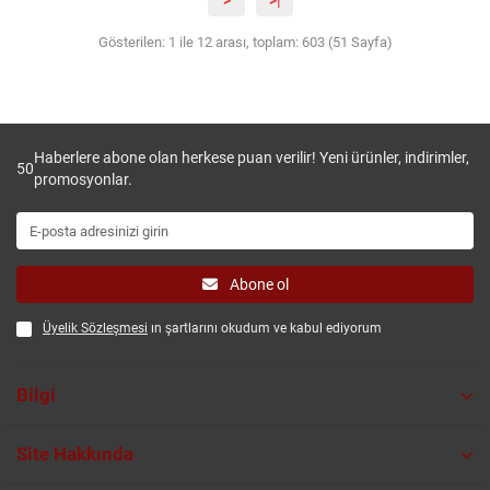
>
>|
Gösterilen: 1 ile 12 arası, toplam: 603 (51 Sayfa)
Haberlere abone olan herkese puan verilir! Yeni ürünler, indirimler,
50
promosyonlar.
Abone ol
Üyelik Sözleşmesi
ın şartlarını okudum ve kabul ediyorum
Bilgi
Site Hakkında