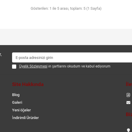
Gösterilen: 1 ile 5 arası, toplam: 5 (1 Sayfa)
,
Üyelik Sözleşmesi
ın şartlarını okudum ve kabul ediyorum
Site Hakkında
İl
Blog
Galeri
Yeni öğeler
Bi
İndirimli Ürünler