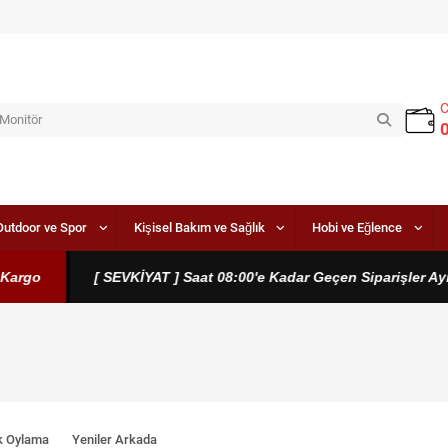
Outdoor ve Spor
Kişisel Bakım ve Sağlık
Hobi ve Eğlence
rgo
[ SEVKİYAT ] Saat 08:00'e Kadar Geçen Siparişler Aynı 
k Oylama
Yeniler Arkada