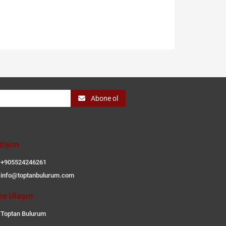
Abone ol
etişim
+905524246261
info@toptanbulurum.com
ze Ulaşın
Toptan Bulurum