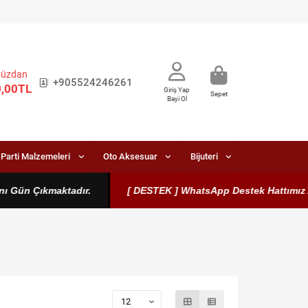
Cüzdan
+905524246261
0,00TL
Giriş Yap
Sepet
Bayi Ol
Parti Malzemeleri
Oto Aksesuar
Bijuteri
Gün Çıkmaktadır.
[ DESTEK ] WhatsApp Destek Hattımız Aktift