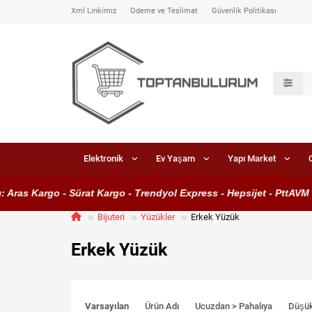
Xml Linkimiz
Ödeme ve Teslimat
Güvenlik Politikası
Elektronik
Ev Yaşam
Yapı Market
ras Kargo - Sürat Kargo - Trendyol Express - Hepsijet - PttAVM Ka
Bijuteri
Yüzükler
Erkek Yüzük
Erkek Yüzük
Varsayılan
Ürün Adı
Ucuzdan > Pahalıya
Düşü