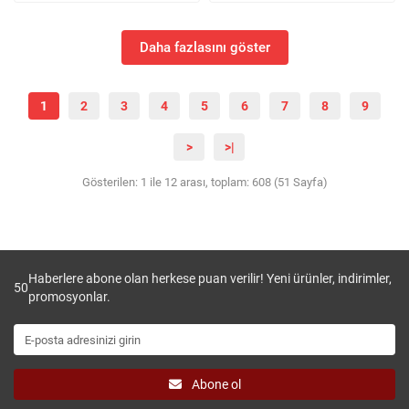
Daha fazlasını göster
1
2
3
4
5
6
7
8
9
>
>|
Gösterilen: 1 ile 12 arası, toplam: 608 (51 Sayfa)
Haberlere abone olan herkese puan verilir! Yeni ürünler, indirimler,
50
promosyonlar.
Abone ol