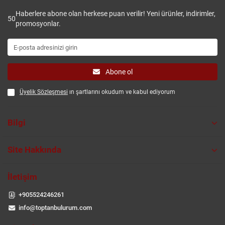
Haberlere abone olan herkese puan verilir! Yeni ürünler, indirimler,
50
promosyonlar.
Abone ol
Üyelik Sözleşmesi
ın şartlarını okudum ve kabul ediyorum
Bilgi
Site Hakkında
İletişim
+905524246261
info@toptanbulurum.com