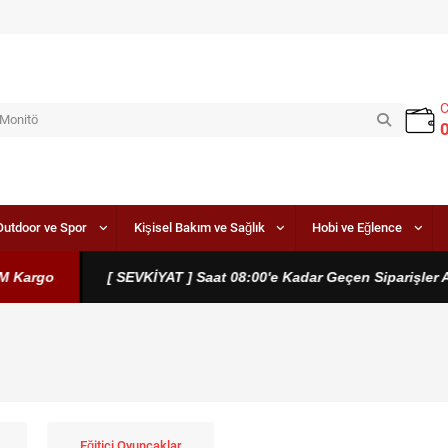
Outdoor ve Spor
Kişisel Bakım ve Sağlık
Hobi ve Eğlence
go
[ SEVKİYAT ] Saat 08:00'e Kadar Geçen Siparişler Aynı 
Eğitici Oyuncaklar