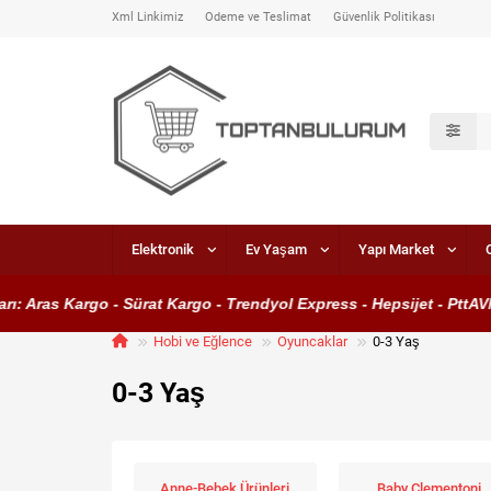
Xml Linkimiz
Ödeme ve Teslimat
Güvenlik Politikası
Elektronik
Ev Yaşam
Yapı Market
as Kargo - Sürat Kargo - Trendyol Express - Hepsijet - PttAVM Kar
Hobi ve Eğlence
Oyuncaklar
0-3 Yaş
0-3 Yaş
Anne-Bebek Ürünleri
Baby Clementoni