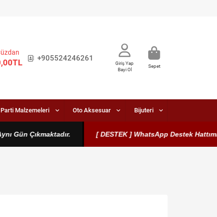
Cüzdan
+905524246261
0,00TL
Giriş Yap
Sepet
Bayi Ol
Parti Malzemeleri
Oto Aksesuar
Bijuteri
Gün Çıkmaktadır.
[ DESTEK ] WhatsApp Destek Hattımız Aktifti