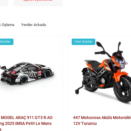
k Oylama
Yeniler Arkada
 Ürünler
Yeni Ürünler
 MODEL ARAÇ 911 GT3 R AO
447 Motocross Akülü Motorsikl
ng 2025 IMSA Petit Le Mans
12V Turuncu
a