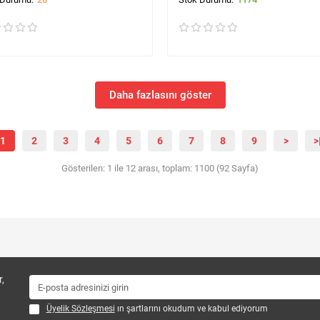
Daha fazlasını göster
1
2
3
4
5
6
7
8
9
>
>
Gösterilen: 1 ile 12 arası, toplam: 1100 (92 Sayfa)
,
Üyelik Sözleşmesi
ın şartlarını okudum ve kabul ediyorum