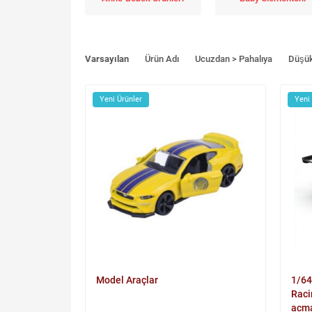
Varsayılan
Ürün Adı
Ucuzdan > Pahalıya
Düşü
Yeni Ürünler
Yeni
Model Araçlar
1/64
Raci
acm