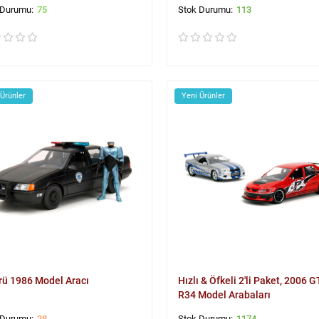
75
113
 Ürünler
Yeni Ürünler
rü 1986 Model Aracı
Hızlı & Öfkeli 2'li Paket, 2006 
R34 Model Arabaları
28
1174