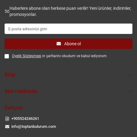
Haberlere abone olan herkese puan verilir! Yeni ürünler, indirimler,
50
promosyonlar.
Abone ol
Üyelik Sözleşmesi
ın şartlarını okudum ve kabul ediyorum
Bilgi
Site Hakkında
İletişim
+905524246261
info@toptanbulurum.com