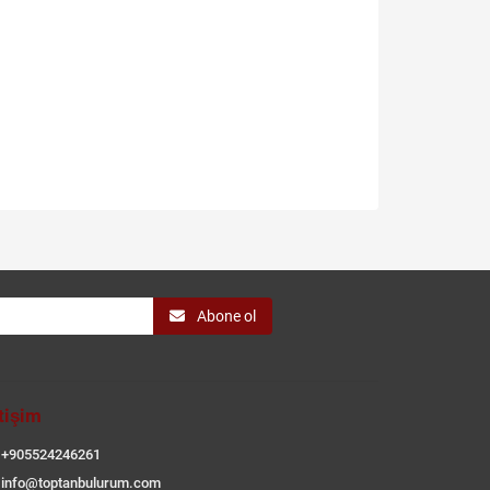
Abone ol
etişim
+905524246261
info@toptanbulurum.com