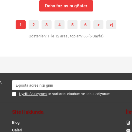
Daha fazlasını göster
1
2
3
4
5
6
>
>|
Gösterilen: 1 ile 12 arası, toplam: 66 (6 Sayfa)
,
Üyelik Sözleşmesi
ın şartlarını okudum ve kabul ediyorum
Site Hakkında
İl
Blog
Galeri