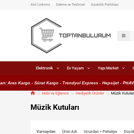
Xml Linkimiz
Ödeme ve Teslimat
Güvenlik Politikası
Elektronik
Ev Yaşam
Yapı Market
ras Kargo - Sürat Kargo - Trendyol Express - Hepsijet - PttAVM Ka
Hobi ve Eğlence
Hediyelik Ürünler
Müzik Kutular
Müzik Kutuları
Varsayılan
Ürün Adı
Ucuzdan > Pahalıya
Düşü