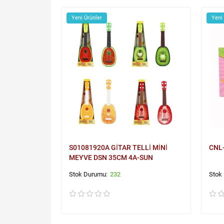
Yeni Ürünler
Yeni
S01081920A GİTAR TELLİ MİNİ
CNL
MEYVE DSN 35CM 4A-SUN
232