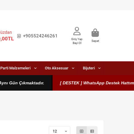
Cüzdan
+905524246261
0,00TL
Giriş Yap
Sepet
Bayi Ol
Parti Malzemeleri
Oto Aksesuar
Bijuteri
Gün Çıkmaktadır.
[ DESTEK ] WhatsApp Destek Hattımız Aktift