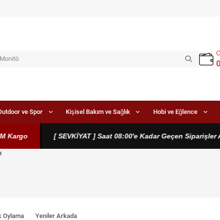
Outdoor ve Spor
Kişisel Bakım ve Sağlık
Hobi ve Eğlence
rgo
[ SEVKİYAT ] Saat 08:00'e Kadar Geçen Siparişler Aynı 
ı
k Oylama
Yeniler Arkada