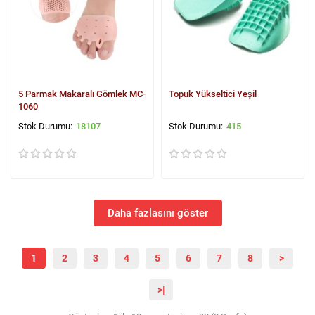
5 Parmak Makaralı Gömlek MC-
Topuk Yükseltici Yeşil
1060
18107
415
Daha fazlasını göster
1
2
3
4
5
6
7
8
>
>|