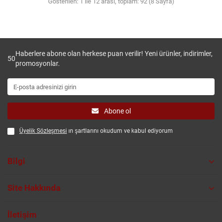
Gösterilen: 1 ile 12 arası, toplam: 92 (8 Sayfa)
Haberlere abone olan herkese puan verilir! Yeni ürünler, indirimler,
50
promosyonlar.
Abone ol
Üyelik Sözleşmesi
ın şartlarını okudum ve kabul ediyorum
Bilgi
Site Hakkında
İletişim